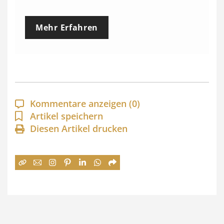
r
e
Mehr Erfahren
i
s
s
p
a
Kommentare anzeigen
(0)
n
Artikel speichern
Diesen Artikel drucken
n
e
:
7
4
,