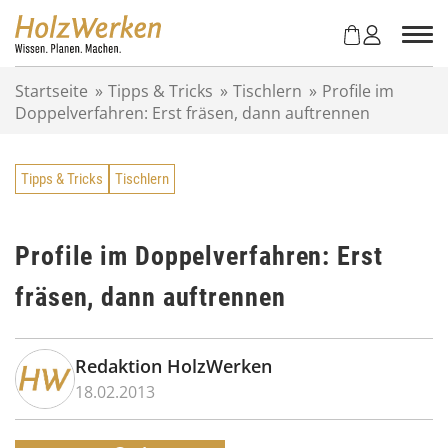
Z
u
m
I
Startseite
»
Tipps & Tricks
»
Tischlern
»
Profile im
n
Doppelverfahren: Erst fräsen, dann auftrennen
h
a
l
Tipps & Tricks
Tischlern
t
s
p
r
Profile im Doppelverfahren: Erst
i
fräsen, dann auftrennen
n
g
e
n
Redaktion HolzWerken
18.02.2013