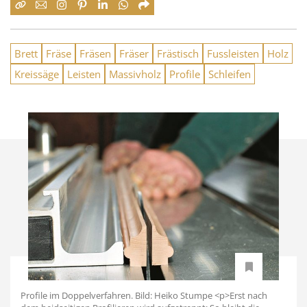
Brett
Fräse
Fräsen
Fräser
Frästisch
Fussleisten
Holz
Kreissäge
Leisten
Massivholz
Profile
Schleifen
Profile im Doppelverfahren. Bild: Heiko Stumpe <p>Erst nach