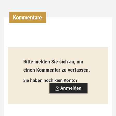
0
0
Kommentare
€
b
i
s
9
Bitte melden Sie sich an, um
3
einen Kommentar zu verfassen.
,
Sie haben noch kein Konto?
0
Anmelden
0
€