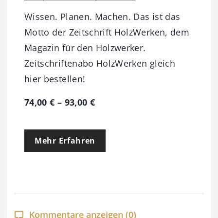
Wissen. Planen. Machen. Das ist das
Motto der Zeitschrift HolzWerken, dem
Magazin für den Holzwerker.
Zeitschriftenabo HolzWerken gleich
hier bestellen!
P
74,00
€
–
93,00
€
r
e
Mehr Erfahren
i
s
s
p
a
Kommentare anzeigen
(0)