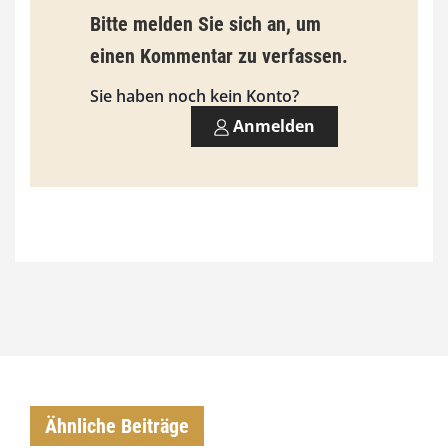
9
Bitte melden Sie sich an, um
3
einen Kommentar zu verfassen.
,
Sie haben noch kein Konto?
0
Anmelden
0
€
Ähnliche Beiträge