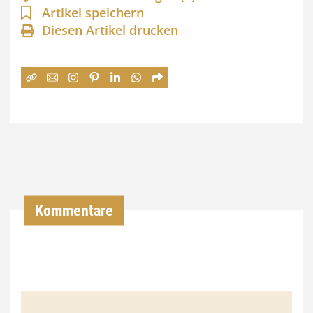
n
Artikel speichern
Diesen Artikel drucken
n
e
:
7
4
,
0
0
Kommentare
€
b
i
s