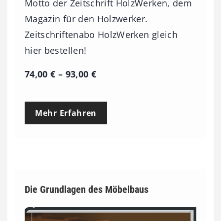
Motto der Zeitschrift HolzWerken, dem
Magazin für den Holzwerker.
Zeitschriftenabo HolzWerken gleich
hier bestellen!
P
74,00
€
–
93,00
€
r
e
Mehr Erfahren
i
s
s
p
a
Die Grundlagen des Möbelbaus
n
n