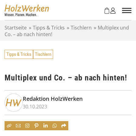
Z
u
m
I
Startseite
»
Tipps & Tricks
»
Tischlern
»
Multiplex und
n
Co. – ab nach hinten!
h
a
l
Tipps & Tricks
Tischlern
t
s
p
r
Multiplex und Co. – ab nach hinten!
i
n
g
Redaktion HolzWerken
e
30.10.2023
n