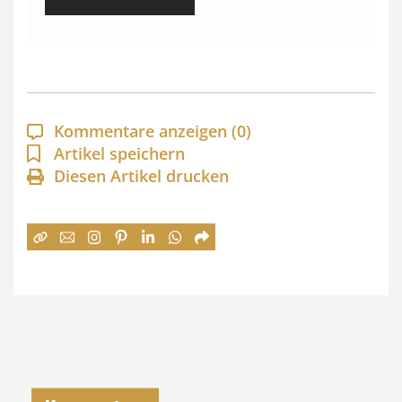
i
s
s
p
a
Kommentare anzeigen
(0)
n
Artikel speichern
Diesen Artikel drucken
n
e
:
7
4
,
0
0