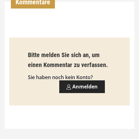
Kommentare
€
b
i
s
9
Bitte melden Sie sich an, um
3
einen Kommentar zu verfassen.
,
Sie haben noch kein Konto?
0
Anmelden
0
€