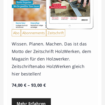
Abo
Abonnements
Zeitschrift
Wissen. Planen. Machen. Das ist das
Motto der Zeitschrift HolzWerken, dem
Magazin für den Holzwerker.
Zeitschriftenabo HolzWerken gleich
hier bestellen!
P
74,00
€
–
93,00
€
r
e
Mehr Erfahren