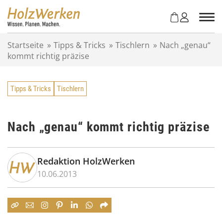
Z
u
m
I
Startseite
»
Tipps & Tricks
»
Tischlern
»
Nach „genau“
n
kommt richtig präzise
h
a
l
Tipps & Tricks
Tischlern
t
s
p
r
Nach „genau“ kommt richtig präzise
i
n
g
Redaktion HolzWerken
e
10.06.2013
n