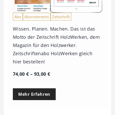
Abo
Abonnements
Zeitschrift
Wissen. Planen. Machen. Das ist das
Motto der Zeitschrift HolzWerken, dem
Magazin für den Holzwerker.
Zeitschriftenabo HolzWerken gleich
hier bestellen!
P
74,00
€
–
93,00
€
r
e
Mehr Erfahren
i
s
s