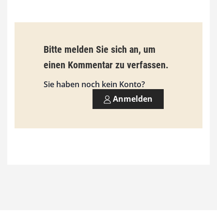
i
s
9
Bitte melden Sie sich an, um
3
einen Kommentar zu verfassen.
,
Sie haben noch kein Konto?
0
Anmelden
0
€