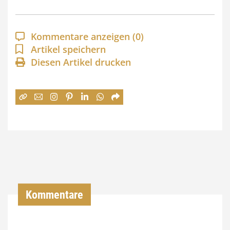
p
a
Kommentare anzeigen
(0)
n
Artikel speichern
Diesen Artikel drucken
n
e
:
7
4
,
0
0
Kommentare
€
b