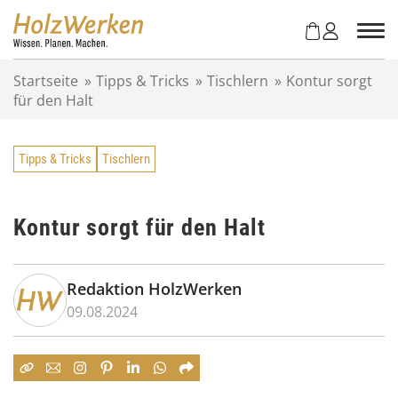
Z
u
m
I
Startseite
»
Tipps & Tricks
»
Tischlern
»
Kontur sorgt
n
für den Halt
h
a
l
Tipps & Tricks
Tischlern
t
s
p
r
Kontur sorgt für den Halt
i
n
g
Redaktion HolzWerken
e
09.08.2024
n