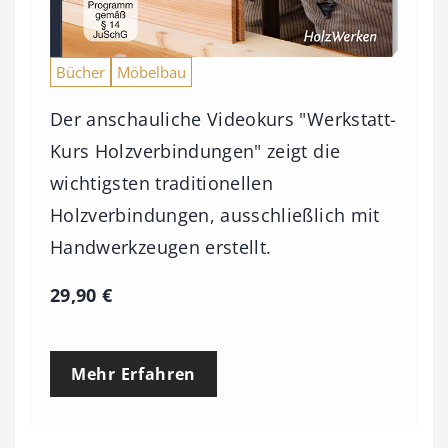
9
3
Bücher
Möbelbau
,
0
Der anschauliche Videokurs "Werkstatt-
0
Kurs Holzverbindungen" zeigt die
wichtigsten traditionellen
€
Holzverbindungen, ausschließlich mit
Handwerkzeugen erstellt.
29,90
€
Mehr Erfahren