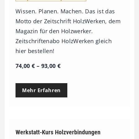
Wissen. Planen. Machen. Das ist das
Motto der Zeitschrift HolzWerken, dem
Magazin für den Holzwerker.
Zeitschriftenabo HolzWerken gleich
hier bestellen!
P
74,00
€
–
93,00
€
r
e
Mehr Erfahren
i
s
s
p
Werkstatt-Kurs Holzverbindungen
a