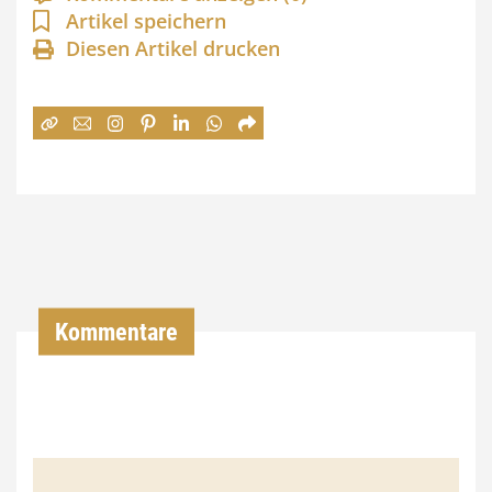
n
Artikel speichern
Diesen Artikel drucken
n
e
:
7
4
,
0
0
Kommentare
€
b
i
s