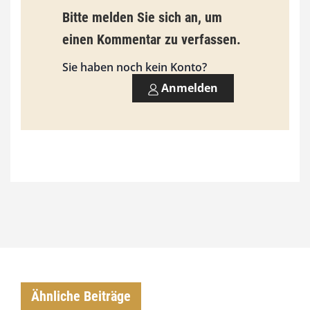
9
Bitte melden Sie sich an, um
3
einen Kommentar zu verfassen.
,
Sie haben noch kein Konto?
0
Anmelden
0
€
Ähnliche Beiträge