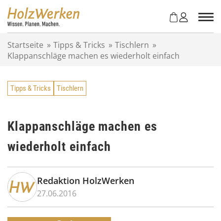
Z
u
m
I
Startseite
»
Tipps & Tricks
»
Tischlern
»
n
Klappanschläge machen es wiederholt einfach
h
a
l
Tipps & Tricks
Tischlern
t
s
p
r
Klappanschläge machen es
i
wiederholt einfach
n
g
e
n
Redaktion HolzWerken
27.06.2016