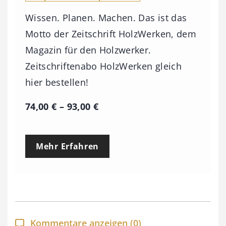
Wissen. Planen. Machen. Das ist das
Motto der Zeitschrift HolzWerken, dem
Magazin für den Holzwerker.
Zeitschriftenabo HolzWerken gleich
hier bestellen!
P
74,00
€
–
93,00
€
r
e
Mehr Erfahren
i
s
s
p
a
Kommentare anzeigen
(0)