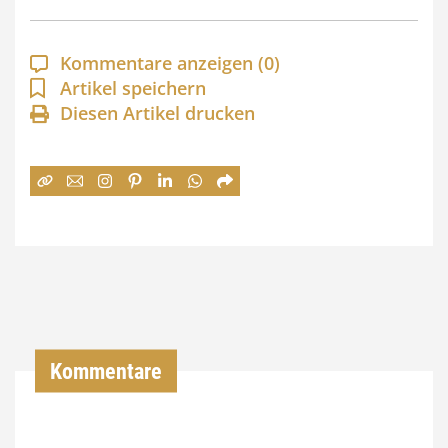
p
a
Kommentare anzeigen
(0)
n
Artikel speichern
Diesen Artikel drucken
n
e
:
7
4
,
0
0
Kommentare
€
b