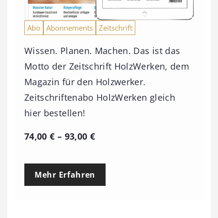
Abo
Abonnements
Zeitschrift
Wissen. Planen. Machen. Das ist das
Motto der Zeitschrift HolzWerken, dem
Magazin für den Holzwerker.
Zeitschriftenabo HolzWerken gleich
hier bestellen!
P
74,00
€
–
93,00
€
r
e
Mehr Erfahren
i
s
s