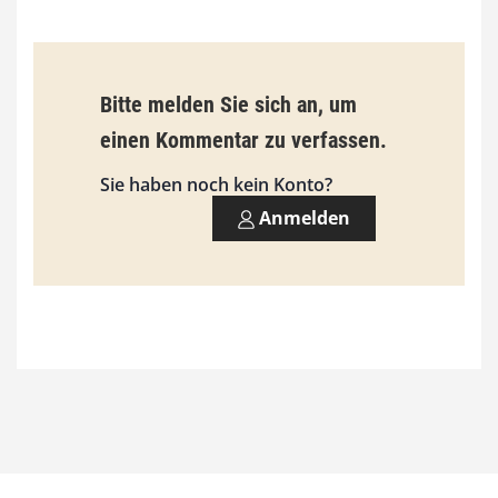
i
s
9
Bitte melden Sie sich an, um
3
einen Kommentar zu verfassen.
,
Sie haben noch kein Konto?
0
Anmelden
0
€