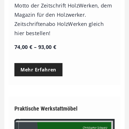
Motto der Zeitschrift HolzWerken, dem
Magazin für den Holzwerker.
Zeitschriftenabo HolzWerken gleich
hier bestellen!
P
74,00
€
–
93,00
€
r
e
Mehr Erfahren
i
s
s
p
Praktische Werkstattmöbel
a
n