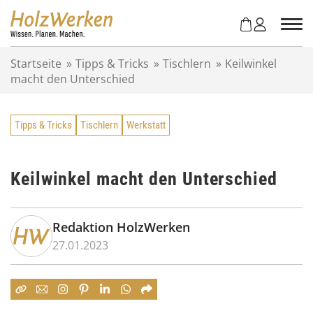
Z
u
m
I
Startseite
»
Tipps & Tricks
»
Tischlern
»
Keilwinkel
n
macht den Unterschied
h
a
l
Tipps & Tricks
Tischlern
Werkstatt
t
s
p
r
Keilwinkel macht den Unterschied
i
n
g
Redaktion HolzWerken
e
27.01.2023
n