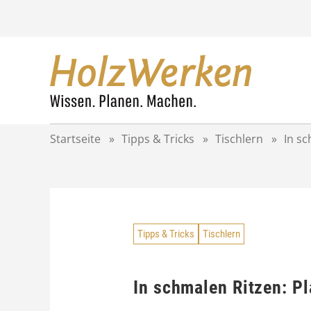
Z
u
m
I
n
h
a
l
t
Startseite
»
Tipps & Tricks
»
Tischlern
»
In sc
s
p
r
i
n
g
Tipps & Tricks
Tischlern
e
n
In schmalen Ritzen: Pl