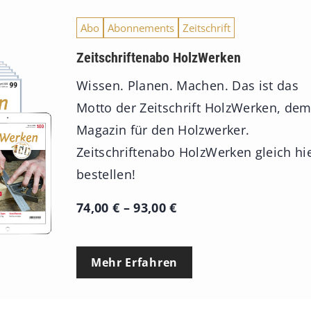
Abo
Abonnements
Zeitschrift
Zeitschriftenabo HolzWerken
Wissen. Planen. Machen. Das ist das
Motto der Zeitschrift HolzWerken, de
Magazin für den Holzwerker.
Zeitschriftenabo HolzWerken gleich hi
bestellen!
P
74,00
€
–
93,00
€
r
e
Mehr Erfahren
i
s