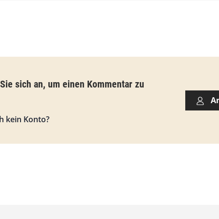
b
i
s
9
3
,
 Sie sich an, um einen Kommentar zu
0
A
0
h kein Konto?
€