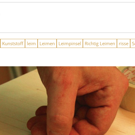
n
Kunststoff
leim
Leimen
Leimpinsel
Richtig Leimen
risse
S