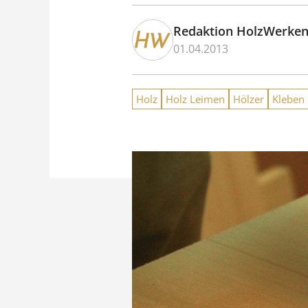
Redaktion HolzWerke
01.04.2013
Holz
Holz Leimen
Hölzer
Kleben