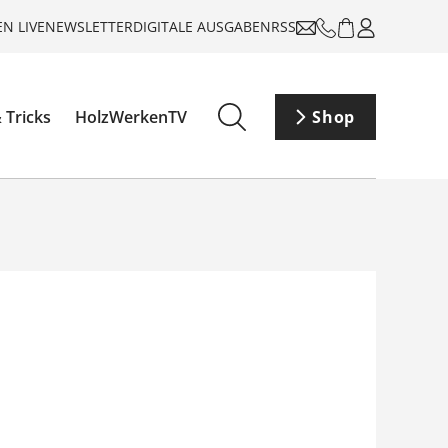
N LIVE
NEWSLETTER
DIGITALE AUSGABEN
RSS
 Tricks
HolzWerkenTV
Shop