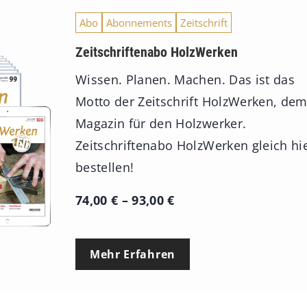
Abo
Abonnements
Zeitschrift
Zeitschriftenabo HolzWerken
Wissen. Planen. Machen. Das ist das
Motto der Zeitschrift HolzWerken, de
Magazin für den Holzwerker.
Zeitschriftenabo HolzWerken gleich hi
bestellen!
P
74,00
€
–
93,00
€
r
e
Mehr Erfahren
i
s