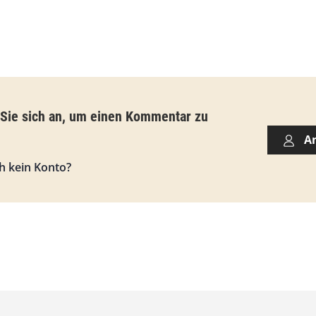
b
i
s
9
3
,
 Sie sich an, um einen Kommentar zu
0
A
0
h kein Konto?
€