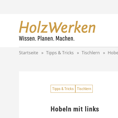
Z
u
m
I
n
h
a
l
t
Startseite
»
Tipps & Tricks
»
Tischlern
»
Hobel
s
p
r
i
n
g
Tipps & Tricks
Tischlern
e
n
Hobeln mit links