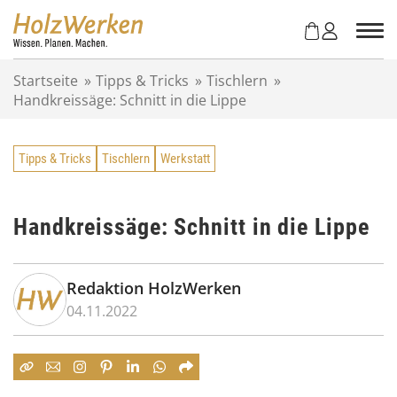
Z
u
m
I
Startseite
»
Tipps & Tricks
»
Tischlern
»
n
Handkreissäge: Schnitt in die Lippe
h
a
l
Tipps & Tricks
Tischlern
Werkstatt
t
s
p
r
Handkreissäge: Schnitt in die Lippe
i
n
g
Redaktion HolzWerken
e
04.11.2022
n