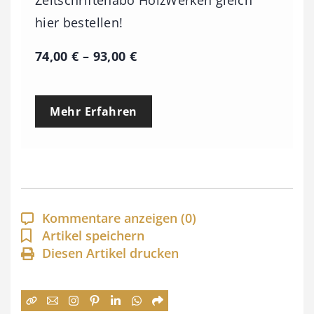
Zeitschriftenabo HolzWerken gleich
hier bestellen!
P
74,00
€
–
93,00
€
r
e
Mehr Erfahren
i
s
s
p
a
Kommentare anzeigen
(0)
n
Artikel speichern
Diesen Artikel drucken
n
e
: