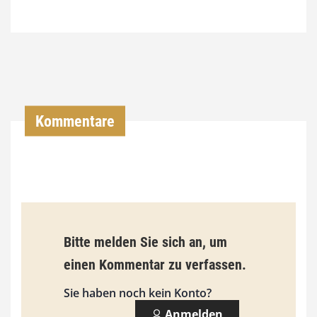
7
4
,
0
0
Kommentare
€
b
i
s
9
Bitte melden Sie sich an, um
3
einen Kommentar zu verfassen.
,
Sie haben noch kein Konto?
0
Anmelden