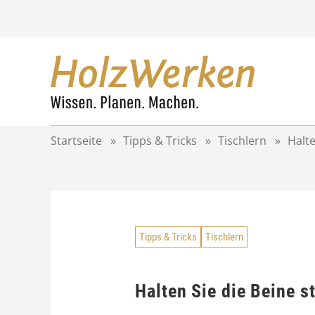
Z
u
m
I
n
h
a
l
t
Startseite
»
Tipps & Tricks
»
Tischlern
»
Halte
s
p
r
i
n
g
Tipps & Tricks
Tischlern
e
n
Halten Sie die Beine st