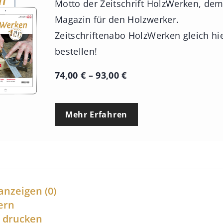
Motto der Zeitschrift HolzWerken, de
Magazin für den Holzwerker.
Zeitschriftenabo HolzWerken gleich hi
bestellen!
P
74,00
€
–
93,00
€
r
e
Mehr Erfahren
i
s
s
p
a
anzeigen
(0)
n
ern
l drucken
n