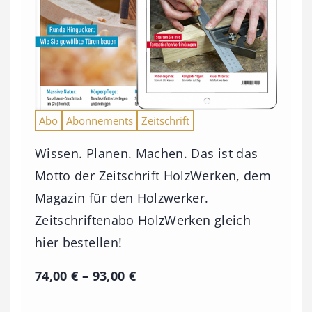
Abo
Abonnements
Zeitschrift
Wissen. Planen. Machen. Das ist das
Motto der Zeitschrift HolzWerken, dem
Magazin für den Holzwerker.
Zeitschriftenabo HolzWerken gleich
hier bestellen!
P
74,00
€
–
93,00
€
r