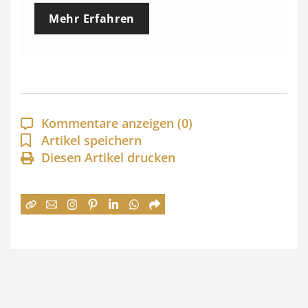
e
Mehr Erfahren
i
s
s
p
a
Kommentare anzeigen
(0)
n
Artikel speichern
Diesen Artikel drucken
n
e
:
7
4
,
0