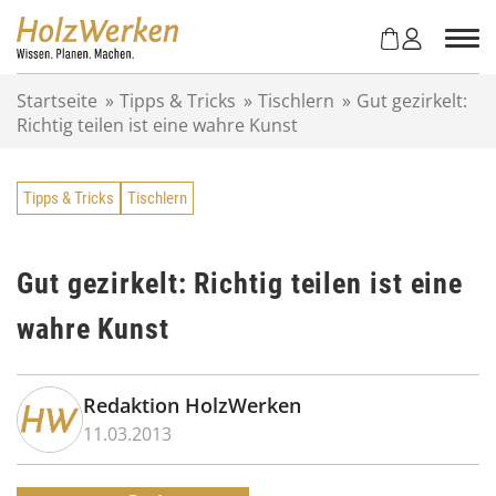
Z
u
m
I
Startseite
»
Tipps & Tricks
»
Tischlern
»
Gut gezirkelt:
n
Richtig teilen ist eine wahre Kunst
h
a
l
Tipps & Tricks
Tischlern
t
s
p
r
Gut gezirkelt: Richtig teilen ist eine
i
wahre Kunst
n
g
e
n
Redaktion HolzWerken
11.03.2013