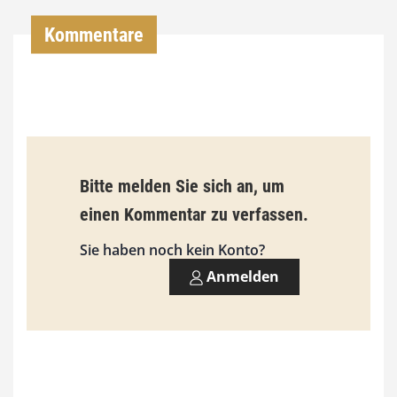
0
Kommentare
€
b
i
s
9
Bitte melden Sie sich an, um
3
einen Kommentar zu verfassen.
,
Sie haben noch kein Konto?
0
Anmelden
0
€