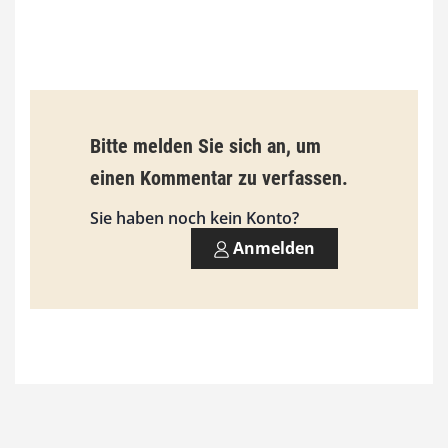
€
b
i
s
9
Bitte melden Sie sich an, um
3
einen Kommentar zu verfassen.
,
Sie haben noch kein Konto?
0
Anmelden
0
€