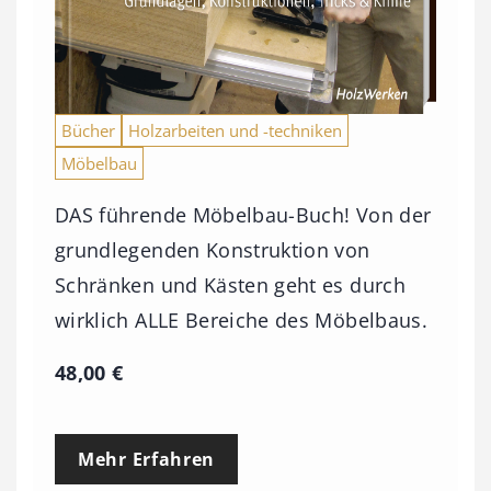
€
b
i
s
Bücher
Holzarbeiten und -techniken
9
Möbelbau
3
DAS führende Möbelbau-Buch! Von der
,
grundlegenden Konstruktion von
0
Schränken und Kästen geht es durch
0
wirklich ALLE Bereiche des Möbelbaus.
€
48,00
€
Mehr Erfahren