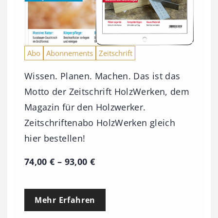
Abo
Abonnements
Zeitschrift
Wissen. Planen. Machen. Das ist das
Motto der Zeitschrift HolzWerken, dem
Magazin für den Holzwerker.
Zeitschriftenabo HolzWerken gleich
hier bestellen!
P
74,00
€
–
93,00
€
r
e
Mehr Erfahren
i