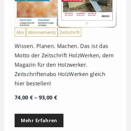
Abo
Abonnements
Zeitschrift
Wissen. Planen. Machen. Das ist das
Motto der Zeitschrift HolzWerken, dem
Magazin für den Holzwerker.
Zeitschriftenabo HolzWerken gleich
hier bestellen!
P
74,00
€
–
93,00
€
r
e
Mehr Erfahren
i