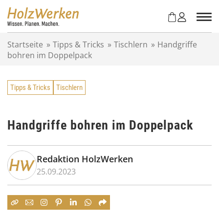
Z
u
m
I
Startseite
»
Tipps & Tricks
»
Tischlern
»
Handgriffe
n
bohren im Doppelpack
h
a
l
Tipps & Tricks
Tischlern
t
s
p
r
Handgriffe bohren im Doppelpack
i
n
g
Redaktion HolzWerken
e
25.09.2023
n