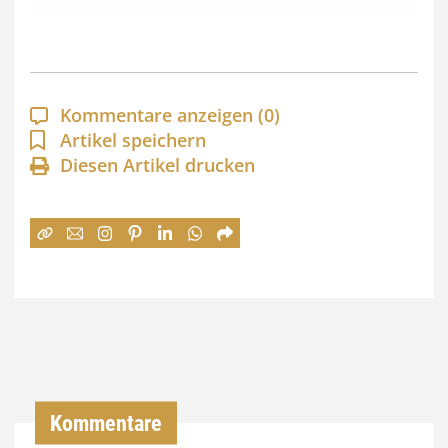
s
s
p
a
Kommentare anzeigen
(0)
n
Artikel speichern
Diesen Artikel drucken
n
e
:
7
4
,
0
0
Kommentare