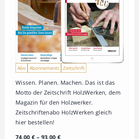
Abo
Abonnements
Zeitschrift
Wissen. Planen. Machen. Das ist das
Motto der Zeitschrift HolzWerken, dem
Magazin für den Holzwerker.
Zeitschriftenabo HolzWerken gleich
hier bestellen!
P
74,00
€
–
93,00
€