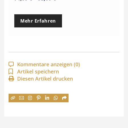
r
e
Mehr Erfahren
i
s
s
p
a
Kommentare anzeigen
(0)
n
Artikel speichern
Diesen Artikel drucken
n
e
:
7
4
,