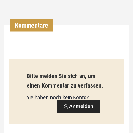
0
0
Kommentare
€
b
i
s
9
Bitte melden Sie sich an, um
3
einen Kommentar zu verfassen.
,
Sie haben noch kein Konto?
0
Anmelden
0
€