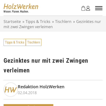
Z
u
m
I
Startseite
»
Tipps & Tricks
»
Tischlern
»
Gezinktes nur
n
mit zwei Zwingen verleimen
h
a
l
Tipps & Tricks
Tischlern
t
s
p
r
Gezinktes nur mit zwei Zwingen
i
verleimen
n
g
e
n
Redaktion HolzWerken
02.04.2018