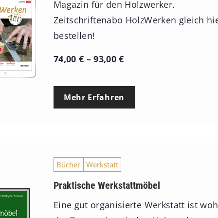
Magazin für den Holzwerker.
Zeitschriftenabo HolzWerken gleich hi
bestellen!
P
74,00
€
–
93,00
€
r
e
Mehr Erfahren
i
s
s
p
Bücher
Werkstatt
a
n
Praktische Werkstattmöbel
n
Eine gut organisierte Werkstatt ist woh
e