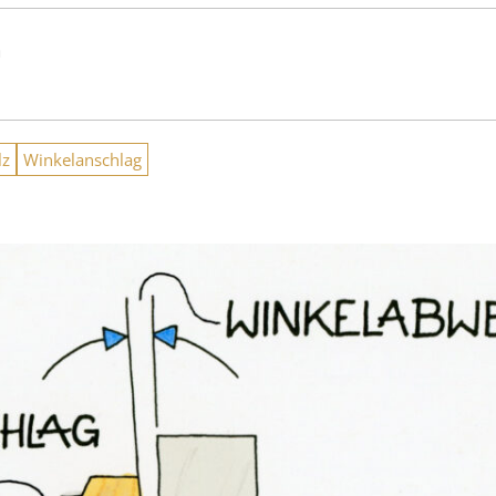
n
lz
Winkelanschlag