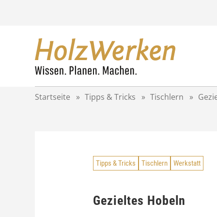
Z
u
m
I
n
h
a
l
t
Startseite
»
Tipps & Tricks
»
Tischlern
»
Gezi
s
p
r
i
n
g
Tipps & Tricks
Tischlern
Werkstatt
e
n
Gezieltes Hobeln