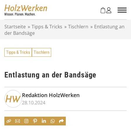
Z
u
m
I
Startseite
»
Tipps & Tricks
»
Tischlern
»
Entlastung an
n
der Bandsäge
h
a
l
Tipps & Tricks
Tischlern
t
s
p
r
Entlastung an der Bandsäge
i
n
g
Redaktion HolzWerken
e
28.10.2024
n