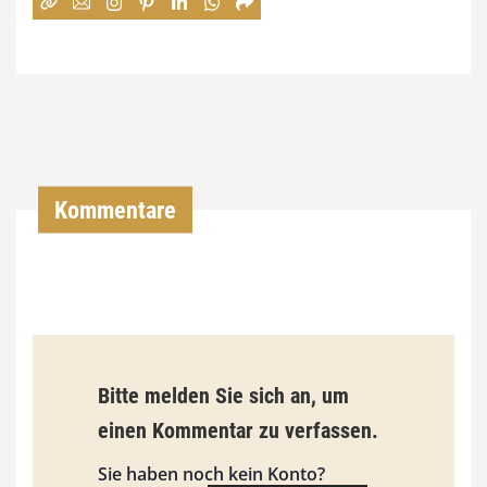
:
7
4
,
0
0
Kommentare
€
b
i
s
9
Bitte melden Sie sich an, um
3
einen Kommentar zu verfassen.
,
Sie haben noch kein Konto?