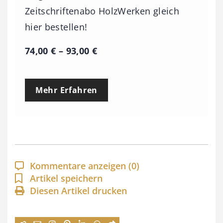
Zeitschriftenabo HolzWerken gleich
hier bestellen!
P
74,00
€
–
93,00
€
r
e
Mehr Erfahren
i
s
s
p
a
Kommentare anzeigen
(0)
n
Artikel speichern
Diesen Artikel drucken
n
e