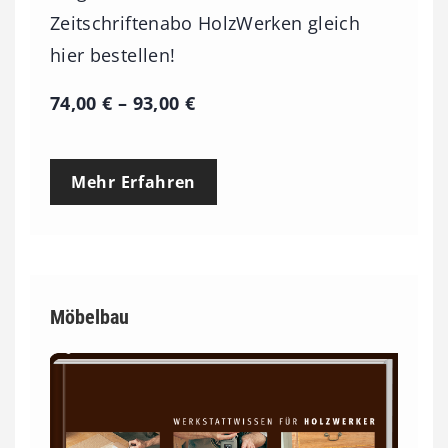
Zeitschriftenabo HolzWerken gleich
hier bestellen!
P
74,00
€
–
93,00
€
r
e
Mehr Erfahren
i
s
s
p
Möbelbau
a
n
n
e