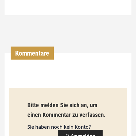
7
4
,
0
0
Kommentare
€
b
i
s
9
Bitte melden Sie sich an, um
3
einen Kommentar zu verfassen.
,
Sie haben noch kein Konto?
0
Anmelden