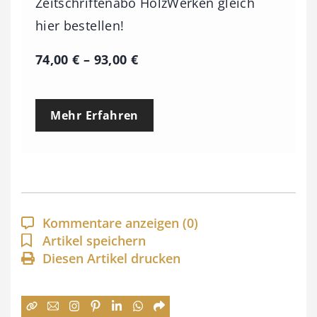
Zeitschriftenabo HolzWerken gleich
hier bestellen!
P
74,00
€
–
93,00
€
r
e
Mehr Erfahren
i
s
s
p
a
Kommentare anzeigen
(0)
n
Artikel speichern
Diesen Artikel drucken
n
e
: