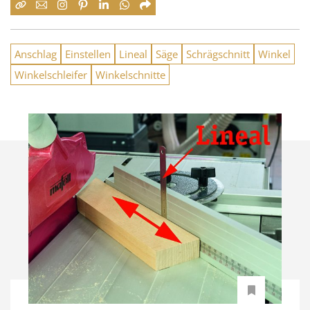
Anschlag
Einstellen
Lineal
Säge
Schrägschnitt
Winkel
Winkelschleifer
Winkelschnitte