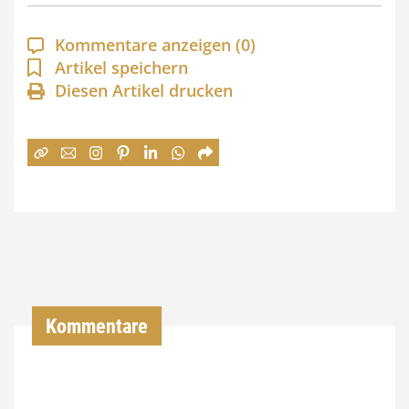
p
a
Kommentare anzeigen
(0)
n
Artikel speichern
Diesen Artikel drucken
n
e
:
7
4
,
0
0
Kommentare
€
b