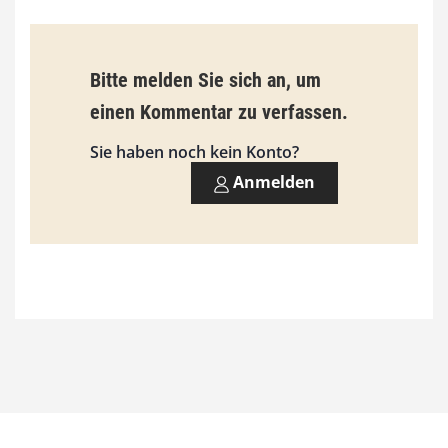
i
s
9
Bitte melden Sie sich an, um
3
einen Kommentar zu verfassen.
,
Sie haben noch kein Konto?
0
Anmelden
0
€