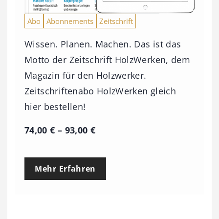
Abo
Abonnements
Zeitschrift
Wissen. Planen. Machen. Das ist das
Motto der Zeitschrift HolzWerken, dem
Magazin für den Holzwerker.
Zeitschriftenabo HolzWerken gleich
hier bestellen!
P
74,00
€
–
93,00
€
r
e
Mehr Erfahren
i
s
s