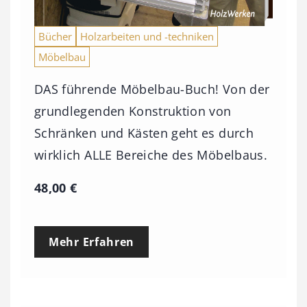
i
s
Bücher
Holzarbeiten und -techniken
9
Möbelbau
3
DAS führende Möbelbau-Buch! Von der
,
grundlegenden Konstruktion von
0
Schränken und Kästen geht es durch
0
wirklich ALLE Bereiche des Möbelbaus.
€
48,00
€
Mehr Erfahren