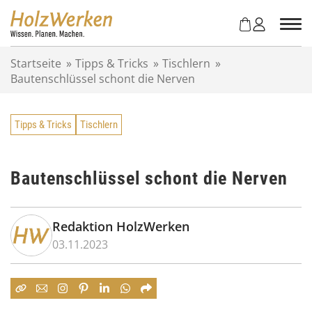
Z
u
m
I
Startseite
»
Tipps & Tricks
»
Tischlern
»
n
Bautenschlüssel schont die Nerven
h
a
l
Tipps & Tricks
Tischlern
t
s
p
r
Bautenschlüssel schont die Nerven
i
n
g
Redaktion HolzWerken
e
03.11.2023
n