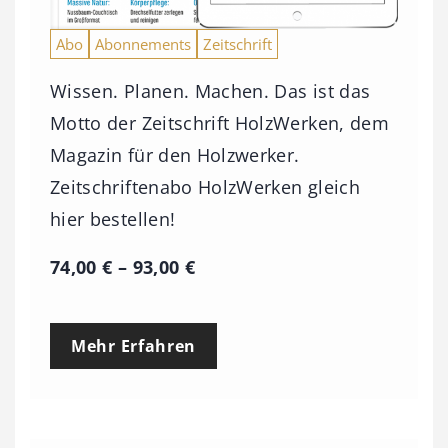
Abo
Abonnements
Zeitschrift
Wissen. Planen. Machen. Das ist das
Motto der Zeitschrift HolzWerken, dem
Magazin für den Holzwerker.
Zeitschriftenabo HolzWerken gleich
hier bestellen!
P
74,00
€
–
93,00
€
r
e
Mehr Erfahren
i
s
s