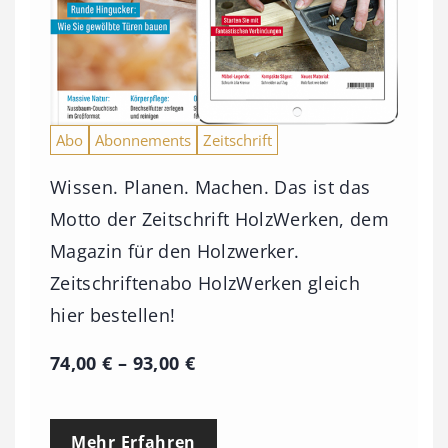
Abo
Abonnements
Zeitschrift
Wissen. Planen. Machen. Das ist das
Motto der Zeitschrift HolzWerken, dem
Magazin für den Holzwerker.
Zeitschriftenabo HolzWerken gleich
hier bestellen!
P
74,00
€
–
93,00
€
r
e
Mehr Erfahren