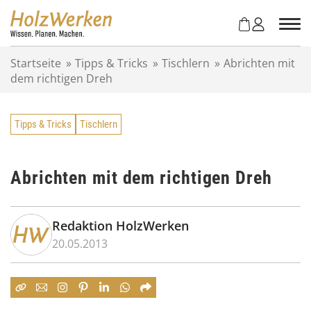
Z
u
m
I
Startseite
»
Tipps & Tricks
»
Tischlern
»
Abrichten mit
n
dem richtigen Dreh
h
a
l
Tipps & Tricks
Tischlern
t
s
p
r
Abrichten mit dem richtigen Dreh
i
n
g
Redaktion HolzWerken
e
20.05.2013
n