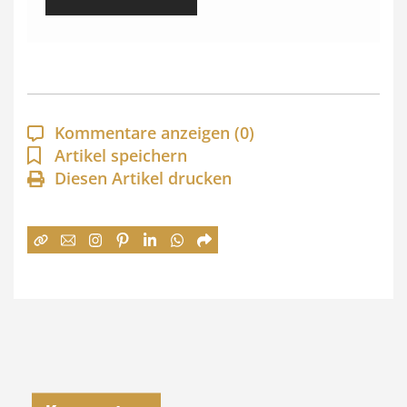
i
s
s
p
a
Kommentare anzeigen
(0)
n
Artikel speichern
Diesen Artikel drucken
n
e
:
7
4
,
0
0