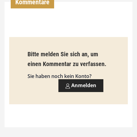
Kommentare
€
b
i
s
9
Bitte melden Sie sich an, um
3
einen Kommentar zu verfassen.
,
Sie haben noch kein Konto?
0
Anmelden
0
€