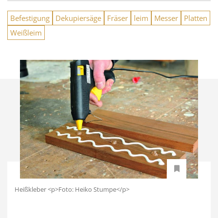
Befestigung
Dekupiersäge
Fräser
leim
Messer
Platten
Weißleim
Heißkleber <p>Foto: Heiko Stumpe</p>