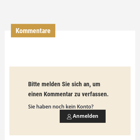
,
0
0
Kommentare
€
b
i
s
9
Bitte melden Sie sich an, um
3
einen Kommentar zu verfassen.
,
Sie haben noch kein Konto?
0
Anmelden
0