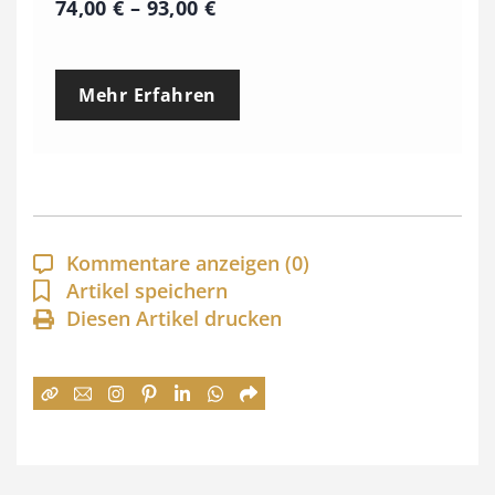
P
74,00
€
–
93,00
€
r
e
Mehr Erfahren
i
s
s
p
a
Kommentare anzeigen
(0)
n
Artikel speichern
Diesen Artikel drucken
n
e
:
7
4