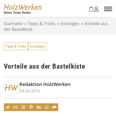
Z
u
m
I
Startseite
»
Tipps & Tricks
»
Sonstiges
»
Vorteile aus
n
der Bastelkiste
h
a
l
Tipps & Tricks
Sonstiges
t
s
p
r
Vorteile aus der Bastelkiste
i
n
g
Redaktion HolzWerken
e
04.04.2016
n