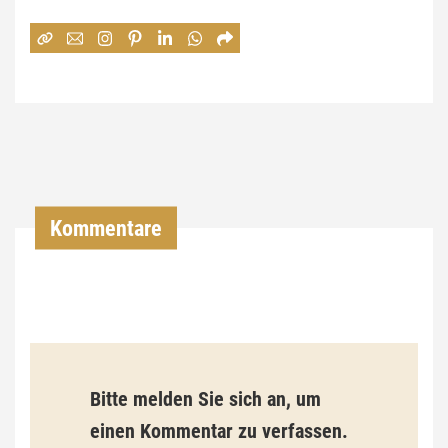
e
:
7
4
,
0
0
Kommentare
€
b
i
s
9
Bitte melden Sie sich an, um
3
einen Kommentar zu verfassen.