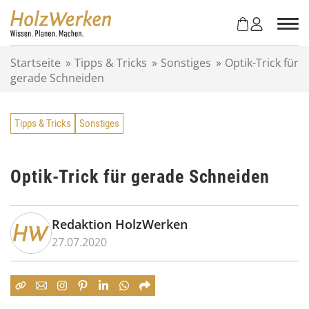
Z
u
m
I
Startseite
»
Tipps & Tricks
»
Sonstiges
»
Optik-Trick für
n
gerade Schneiden
h
a
l
Tipps & Tricks
Sonstiges
t
s
p
r
Optik-Trick für gerade Schneiden
i
n
g
Redaktion HolzWerken
e
27.07.2020
n