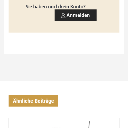
,
Sie haben noch kein Konto?
0
Anmelden
0
€
Ähnliche Beiträge