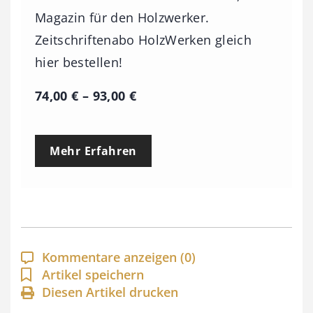
Magazin für den Holzwerker.
Zeitschriftenabo HolzWerken gleich
hier bestellen!
P
74,00
€
–
93,00
€
r
e
Mehr Erfahren
i
s
s
p
a
Kommentare anzeigen
(0)
n
Artikel speichern
Diesen Artikel drucken
n