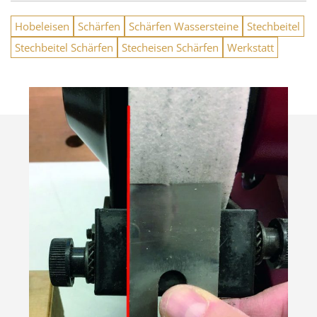
Hobeleisen
Schärfen
Schärfen Wassersteine
Stechbeitel
Stechbeitel Schärfen
Stecheisen Schärfen
Werkstatt