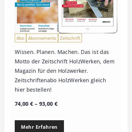
Abo
Abonnements
Zeitschrift
Wissen. Planen. Machen. Das ist das
Motto der Zeitschrift HolzWerken, dem
Magazin für den Holzwerker.
Zeitschriftenabo HolzWerken gleich
hier bestellen!
P
74,00
€
–
93,00
€
r
e
Mehr Erfahren
i