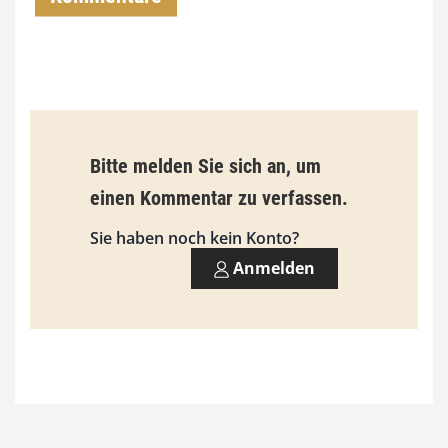
€
b
i
s
9
Bitte melden Sie sich an, um
3
einen Kommentar zu verfassen.
,
Sie haben noch kein Konto?
0
Anmelden
0
€