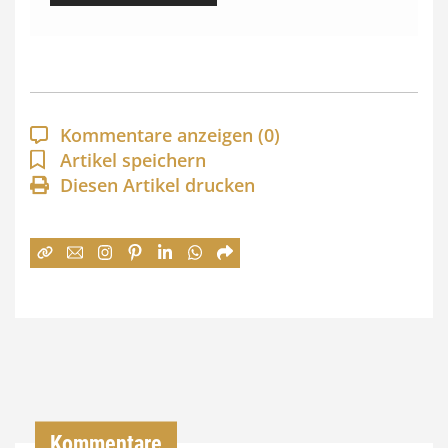
s
s
p
a
Kommentare anzeigen
(0)
n
Artikel speichern
Diesen Artikel drucken
n
e
:
7
4
,
0
0
Kommentare