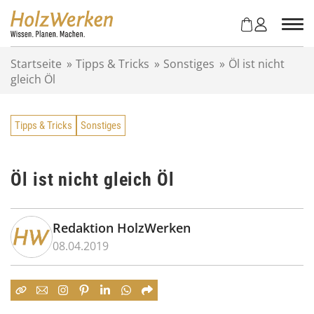
Z
u
m
I
Startseite
»
Tipps & Tricks
»
Sonstiges
»
Öl ist nicht
n
gleich Öl
h
a
l
Tipps & Tricks
Sonstiges
t
s
p
r
Öl ist nicht gleich Öl
i
n
g
Redaktion HolzWerken
e
08.04.2019
n