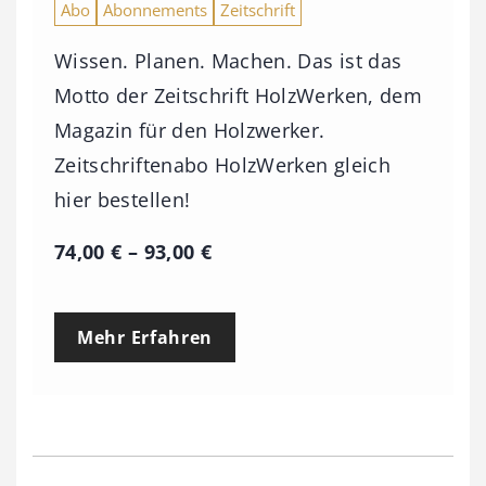
Abo
Abonnements
Zeitschrift
Wissen. Planen. Machen. Das ist das
Motto der Zeitschrift HolzWerken, dem
Magazin für den Holzwerker.
Zeitschriftenabo HolzWerken gleich
hier bestellen!
P
74,00
€
–
93,00
€
r
e
Mehr Erfahren
i
s
s
p