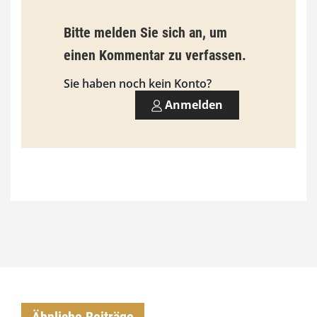
s
9
Bitte melden Sie sich an, um
3
einen Kommentar zu verfassen.
,
Sie haben noch kein Konto?
0
Anmelden
0
€