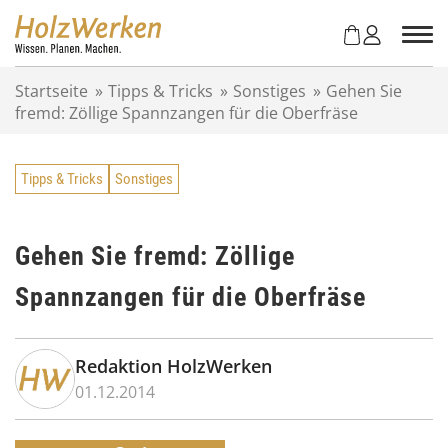
Z
u
m
I
Startseite
»
Tipps & Tricks
»
Sonstiges
»
Gehen Sie
n
fremd: Zöllige Spannzangen für die Oberfräse
h
a
l
Tipps & Tricks
Sonstiges
t
s
p
r
Gehen Sie fremd: Zöllige
i
Spannzangen für die Oberfräse
n
g
e
n
Redaktion HolzWerken
01.12.2014