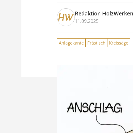
Redaktion HolzWerke
11.09.2025
Anlagekante
Frästisch
Kreissäge