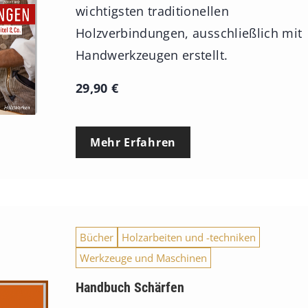
:
wichtigsten traditionellen
7
Holzverbindungen, ausschließlich mit
4
Handwerkzeugen erstellt.
,
29,90
€
0
0
Mehr Erfahren
€
b
i
s
Bücher
Holzarbeiten und -techniken
9
Werkzeuge und Maschinen
3
Handbuch Schärfen
,