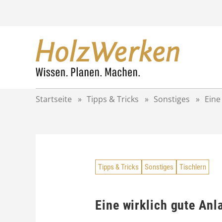
Z
u
m
I
n
h
a
l
t
Startseite
»
Tipps & Tricks
»
Sonstiges
»
Eine
s
p
r
i
n
g
Tipps & Tricks
Sonstiges
Tischlern
e
n
Eine wirklich gute Anl