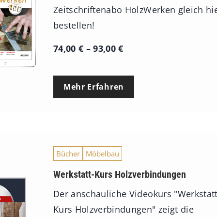
Zeitschriftenabo HolzWerken gleich hi
bestellen!
P
74,00
€
–
93,00
€
r
e
Mehr Erfahren
i
s
s
p
Bücher
Möbelbau
a
n
Werkstatt-Kurs Holzverbindungen
n
Der anschauliche Videokurs "Werkstatt
e
Kurs Holzverbindungen" zeigt die