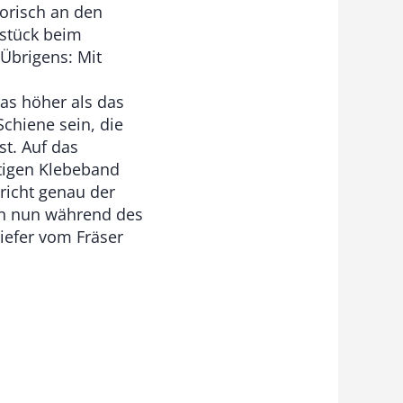
sorisch an den
stück beim
 Übrigens: Mit
was höher als das
Schiene sein, die
t. Auf das
tigen Klebeband
richt genau der
en nun während des
tiefer vom Fräser