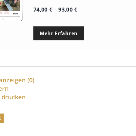
P
74,00
€
–
93,00
€
r
e
Mehr Erfahren
i
s
s
p
a
anzeigen
(0)
n
ern
l drucken
n
e
:
7
4