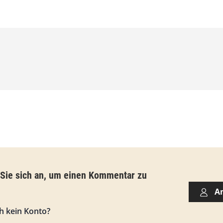
,
0
0
€
b
i
s
9
3
,
 Sie sich an, um einen Kommentar zu
0
A
0
h kein Konto?