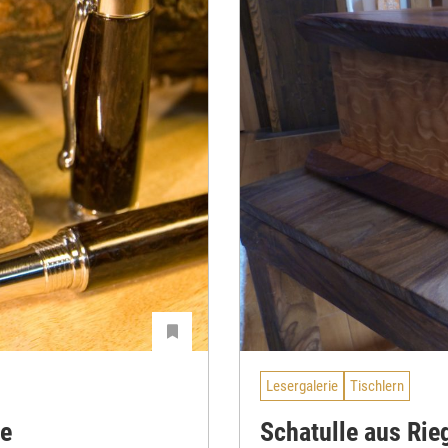
Lesergalerie
Tischlern
ge
Schatulle aus Ri