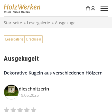
Z
u
m
I
Startseite
»
Lesergalerie
»
Ausgekugelt
n
h
a
Lesergalerie
Drechseln
l
t
s
p
Ausgekugelt
r
i
Dekorative Kugeln aus verschiedenen Hölzern
n
g
e
dieschnitzerin
n
19.05.2025