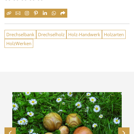
Drechselbank
Drechselholz
Holz-Handwerk
Holzarten
HolzWerken