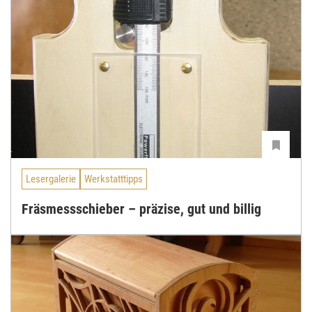
Lesergalerie
Werkstatttipps
Fräsmessschieber – präzise, gut und billig