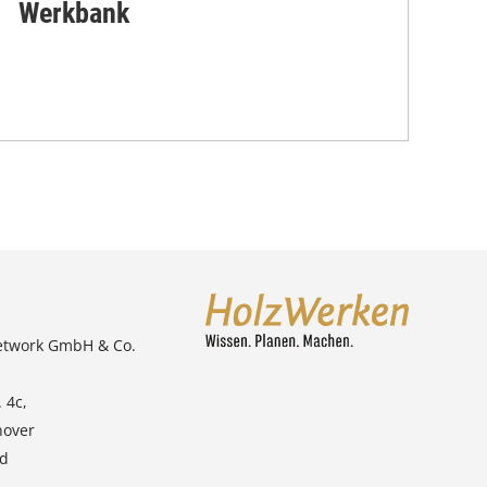
Werkbank
etwork GmbH & Co.
 4c,
nover
nd