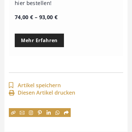
hier bestellen!
P
74,00
€
–
93,00
€
r
e
Mehr Erfahren
i
s
s
p
a
Artikel speichern
n
Diesen Artikel drucken
n
e
:
7