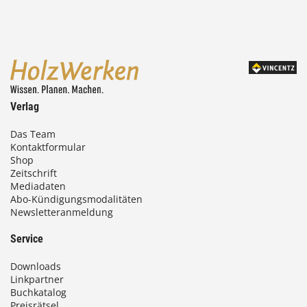
4
,
0
0
Verlag
€
Das Team
Kontaktformular
b
Shop
i
Zeitschrift
Mediadaten
s
Abo-Kündigungsmodalitäten
Newsletteranmeldung
9
3
Service
,
Downloads
0
Linkpartner
Buchkatalog
0
Preisrätsel