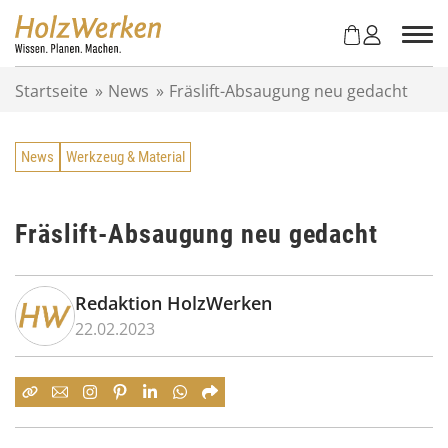
Z
u
m
I
Startseite
»
News
»
Fräslift-Absaugung neu gedacht
n
h
a
News
Werkzeug & Material
l
t
s
p
Fräslift-Absaugung neu gedacht
r
i
n
Redaktion HolzWerken
g
22.02.2023
e
n