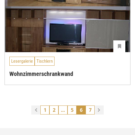
Lesergalerie
Tischlern
Wohnzimmerschrankwand
1
2
…
5
6
7