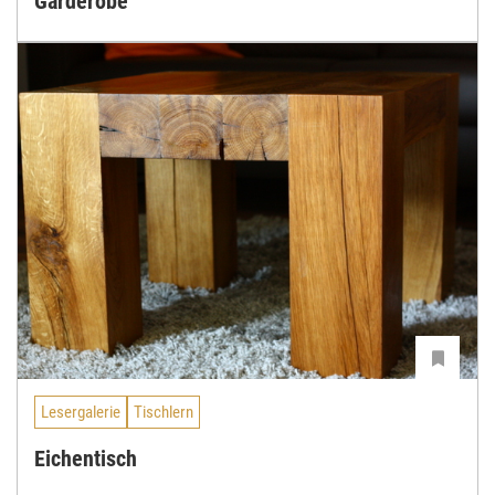
Garderobe
Lesergalerie
Tischlern
Eichentisch