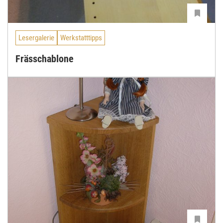
Lesergalerie
Werkstatttipps
Frässchablone