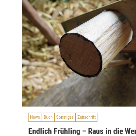
News
Buch
Sonstiges
Zeitschrift
Endlich Frühling – Raus in die Wer