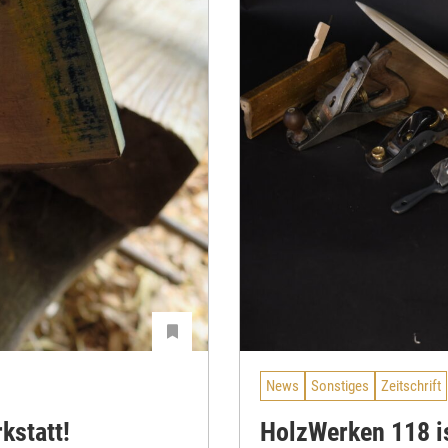
News
Sonstiges
Zeitschrift
kstatt!
HolzWerken 118 is