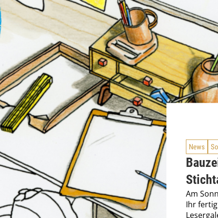
News
So
Bauzei
Sticht
Am Sonnt
Ihr ferti
Lesergal