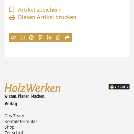
a
Artikel speichern
n
Diesen Artikel drucken
n
e
:
7
4
,
0
0
Verlag
€
Das Team
Kontaktformular
b
Shop
i
Zeitschrift