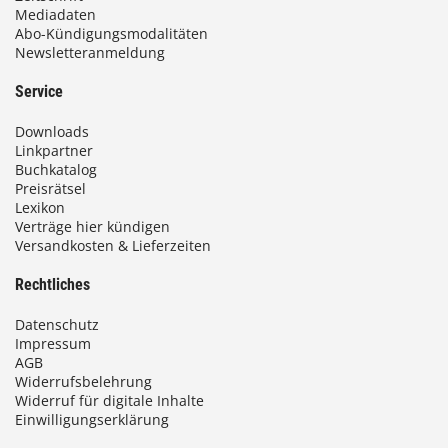
Mediadaten
s
Abo-Kündigungsmodalitäten
Newsletteranmeldung
9
3
Service
,
Downloads
0
Linkpartner
Buchkatalog
0
Preisrätsel
Lexikon
Verträge hier kündigen
Versandkosten & Lieferzeiten
€
Rechtliches
Datenschutz
Impressum
AGB
Widerrufsbelehrung
Widerruf für digitale Inhalte
Einwilligungserklärung