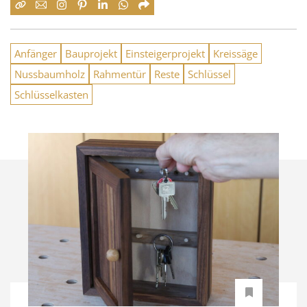
Anfänger
Bauprojekt
Einsteigerprojekt
Kreissäge
Nussbaumholz
Rahmentür
Reste
Schlüssel
Schlüsselkasten