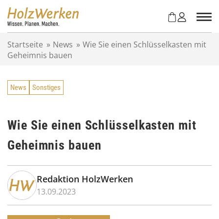
Z
u
m
I
Startseite
»
News
»
Wie Sie einen Schlüsselkasten mit
n
Geheimnis bauen
h
a
l
News
Sonstiges
t
s
p
r
Wie Sie einen Schlüsselkasten mit
i
Geheimnis bauen
n
g
e
n
Redaktion HolzWerken
13.09.2023