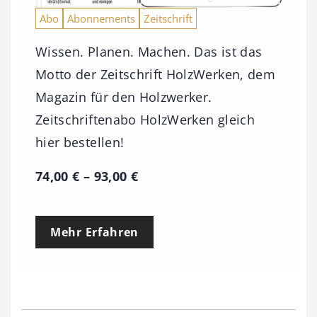
Abo
Abonnements
Zeitschrift
Wissen. Planen. Machen. Das ist das
Motto der Zeitschrift HolzWerken, dem
Magazin für den Holzwerker.
Zeitschriftenabo HolzWerken gleich
hier bestellen!
P
74,00
€
–
93,00
€
r
e
Mehr Erfahren
i
s
s
p