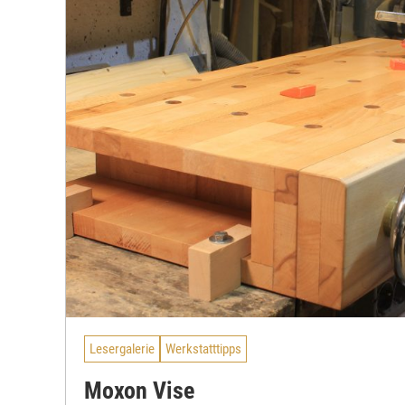
Lesergalerie
Werkstatttipps
Moxon Vise