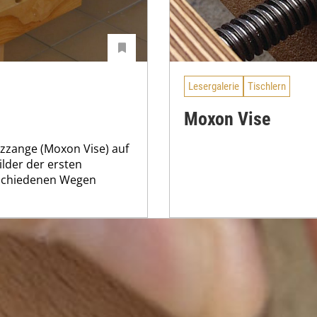
Lesergalerie
Tischlern
Moxon Vise
atzzange (Moxon Vise) auf
ilder der ersten
rschiedenen Wegen