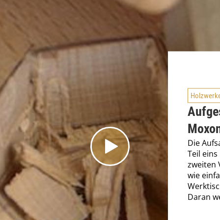
Holzwerk
Aufge
Moxon
Die Aufs
Teil eins
zweiten 
wie einf
Werktisc
Daran we