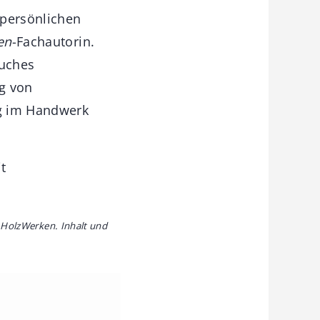
 persönlichen
en
-Fachautorin.
uches
g von
ng im Handwerk
t
n
 HolzWerken. Inhalt und