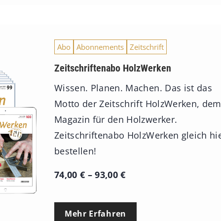
Abo
Abonnements
Zeitschrift
Zeitschriftenabo HolzWerken
Wissen. Planen. Machen. Das ist das
Motto der Zeitschrift HolzWerken, de
Magazin für den Holzwerker.
Zeitschriftenabo HolzWerken gleich hi
bestellen!
P
74,00
€
–
93,00
€
r
e
Mehr Erfahren