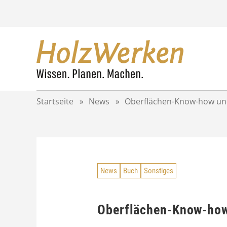
Z
u
m
I
n
h
a
l
t
Startseite
»
News
»
Oberflächen-Know-how un
s
p
r
i
n
g
News
Buch
Sonstiges
e
n
Oberflächen-Know-how