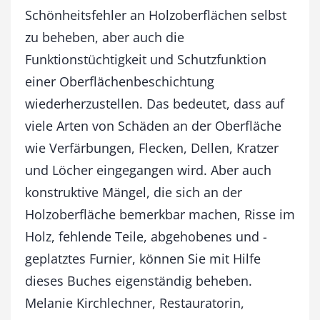
r
Schönheitsfehler an Holzoberflächen selbst
i
e
zu beheben, aber auch die
r
Funktionstüchtigkeit und Schutzfunktion
e
einer Oberflächenbeschichtung
n
M
wiederherzustellen. Das bedeutet, dass auf
e
viele Arten von Schäden an der Oberfläche
n
g
wie Verfärbungen, Flecken, Dellen, Kratzer
e
und Löcher eingegangen wird. Aber auch
konstruktive Mängel, die sich an der
Holzoberfläche bemerkbar machen, Risse im
Holz, fehlende Teile, abgehobenes und -
geplatztes Furnier, können Sie mit Hilfe
dieses Buches eigenständig beheben.
Melanie Kirchlechner, Restauratorin,