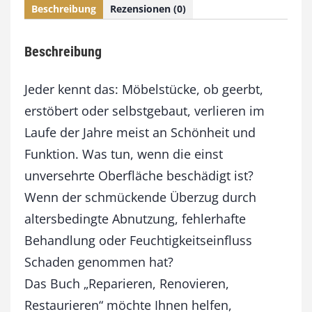
Beschreibung
Rezensionen (0)
e
n
,
Beschreibung
R
e
n
Jeder kennt das: Möbelstücke, ob geerbt,
o
erstöbert oder selbstgebaut, verlieren im
v
Laufe der Jahre meist an Schönheit und
i
e
Funktion. Was tun, wenn die einst
r
unversehrte Oberfläche beschädigt ist?
e
n
Wenn der schmückende Überzug durch
,
altersbedingte Abnutzung, fehlerhafte
R
Behandlung oder Feuchtigkeitseinfluss
e
s
Schaden genommen hat?
t
Das Buch „Reparieren, Renovieren,
a
u
Restaurieren“ möchte Ihnen helfen,