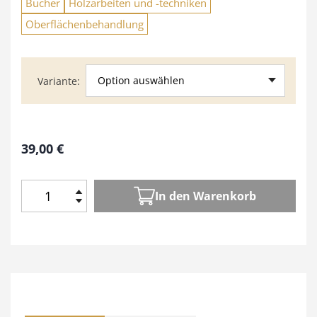
Bücher
Holzarbeiten und -techniken
Oberflächenbehandlung
Option auswählen
Variante
39,00
€
In den Warenkorb
R
e
p
a
r
i
e
r