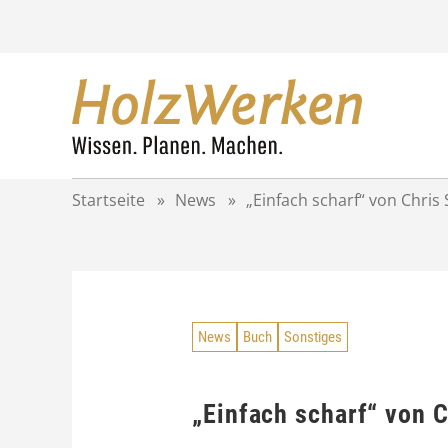
Z
u
m
I
n
h
a
l
t
Startseite
»
News
»
„Einfach scharf“ von Chris
s
p
r
i
n
g
News
Buch
Sonstiges
e
n
„Einfach scharf“ von 