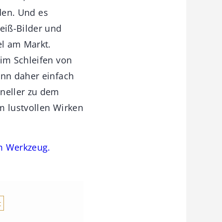
nden. Und es
eiß-Bilder und
el am Markt.
eim Schleifen von
ann daher einfach
hneller zu dem
m lustvollen Wirken
em Werkzeug.
t