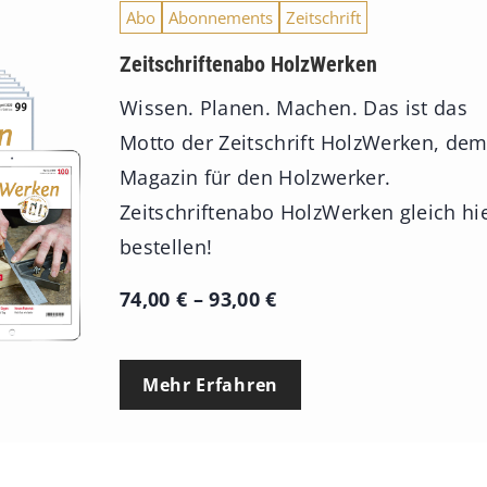
Abo
Abonnements
Zeitschrift
Zeitschriftenabo HolzWerken
Wissen. Planen. Machen. Das ist das
Motto der Zeitschrift HolzWerken, de
Magazin für den Holzwerker.
Zeitschriftenabo HolzWerken gleich hi
bestellen!
P
74,00
€
–
93,00
€
r
e
Mehr Erfahren
i
s
s