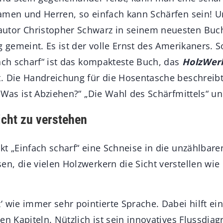
amen und Herren, so einfach kann Schärfen sein! U
utor Christopher Schwarz in seinem neuesten Buch 
g gemeint. Es ist der volle Ernst des Amerikaners. 
fach scharf“ ist das kompakteste Buch, das
HolzWer
. Die Handreichung für die Hosentasche beschreibt
„Was ist Abziehen?“ „Die Wahl des Schärfmittels“ un
icht zu verstehen
t „Einfach scharf“ eine Schneise in die unzählbaren
n, die vielen Holzwerkern die Sicht verstellen wie 
 wie immer sehr pointierte Sprache. Dabei hilft ei
en Kapiteln. Nützlich ist sein innovatives Flussdi