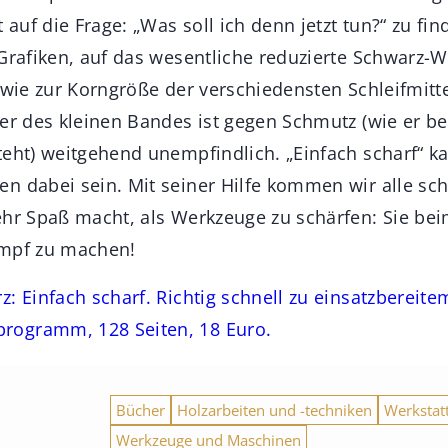
t auf die Frage: „Was soll ich denn jetzt tun?“ zu fi
 Grafiken, auf das wesentliche reduzierte Schwarz-W
n wie zur Korngröße der verschiedensten Schleifmitt
ier des kleinen Bandes ist gegen Schmutz (wie er b
teht) weitgehend unempfindlich. „Einfach scharf“ k
n dabei sein. Mit seiner Hilfe kommen wir alle sc
ehr Spaß macht, als Werkzeuge zu schärfen: Sie bei
umpf zu machen!
z: Einfach scharf. Richtig schnell zu einsatzbereit
programm, 128 Seiten, 18 Euro.
Bücher
Holzarbeiten und -techniken
Werkstat
Werkzeuge und Maschinen