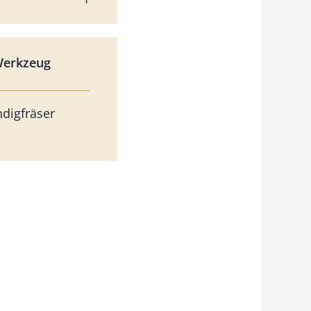
Werkzeug
digfräser