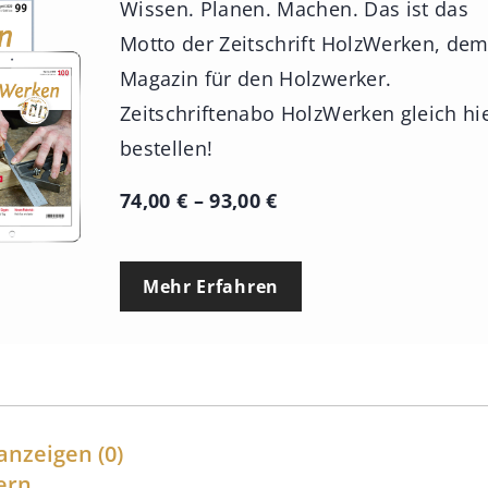
Wissen. Planen. Machen. Das ist das
Motto der Zeitschrift HolzWerken, de
Magazin für den Holzwerker.
Zeitschriftenabo HolzWerken gleich hi
bestellen!
P
74,00
€
–
93,00
€
r
e
Mehr Erfahren
i
s
s
p
a
anzeigen
(0)
n
ern