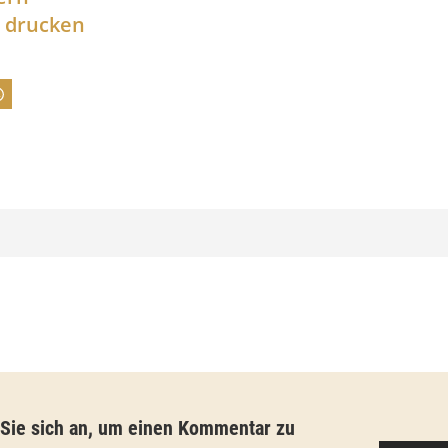
l drucken
n
e
:
7
4
,
0
0
€
b
i
s
 Sie sich an, um einen Kommentar zu
9