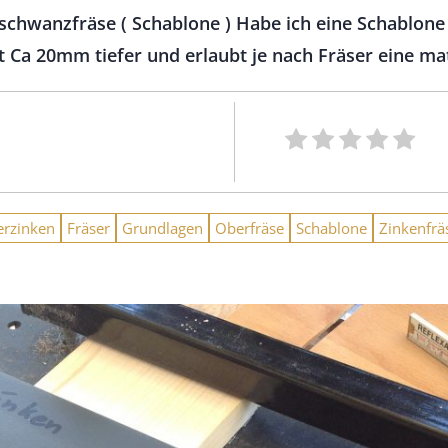
schwanzfräse ( Schablone ) Habe ich eine Schablon
st Ca 20mm tiefer und erlaubt je nach Fräser eine m
erzinken
Fräser
Grundlagen
Oberfräse
Schablone
Zinkenfrä