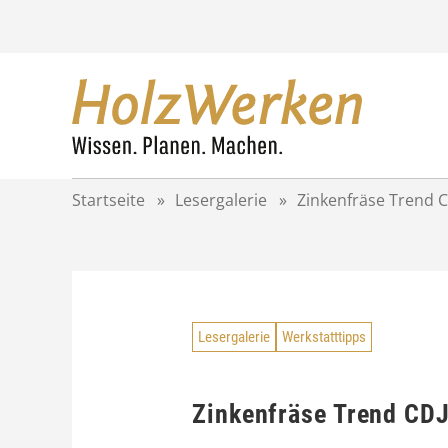
Z
u
m
I
n
h
a
l
t
Startseite
»
Lesergalerie
»
Zinkenfräse Trend C
s
p
r
i
n
g
Lesergalerie
Werkstatttipps
e
n
Zinkenfräse Trend CDJ