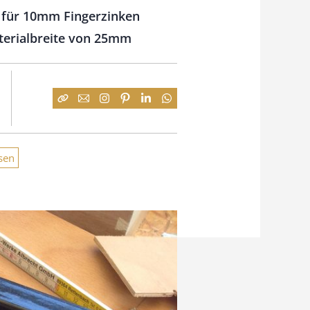
e für 10mm Fingerzinken
aterialbreite von 25mm
sen