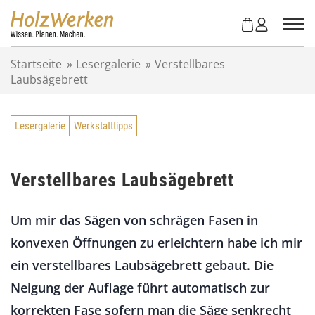
Z
u
m
I
Startseite
»
Lesergalerie
»
Verstellbares
n
Laubsägebrett
h
a
l
Lesergalerie
Werkstatttipps
t
s
p
r
Verstellbares Laubsägebrett
i
n
Um mir das Sägen von schrägen Fasen in
g
e
konvexen Öffnungen zu erleichtern habe ich mir
n
ein verstellbares Laubsägebrett gebaut. Die
Neigung der Auflage führt automatisch zur
korrekten Fase sofern man die Säge senkrecht