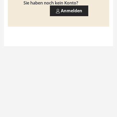
9
Sie haben noch kein Konto?
3
Anmelden
,
0
0
€