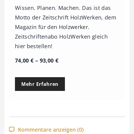
Wissen. Planen. Machen. Das ist das
Motto der Zeitschrift HolzWerken, dem
Magazin für den Holzwerker.
Zeitschriftenabo HolzWerken gleich
hier bestellen!
P
74,00
€
–
93,00
€
r
e
Mehr Erfahren
i
s
s
p
a
Kommentare anzeigen
(0)