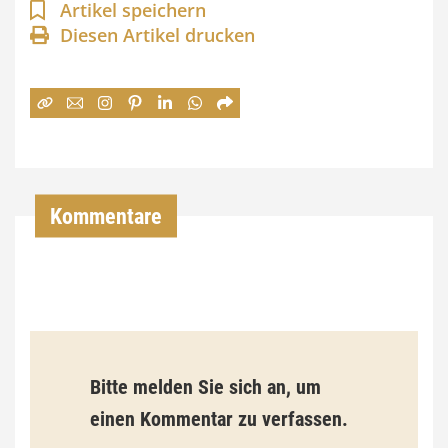
n
Artikel speichern
Diesen Artikel drucken
n
e
:
7
4
,
Kommentare
0
0
€
b
Bitte melden Sie sich an, um
i
einen Kommentar zu verfassen.
s