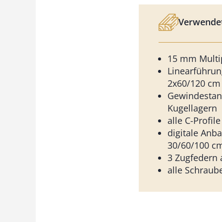
Verwendet
15 mm Multip
Linearführun
2x60/120 cm
Gewindestan
Kugellagern
alle C-Profil
digitale An
30/60/100 c
3 Zugfedern 
alle Schraub