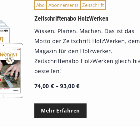
Abo
Abonnements
Zeitschrift
Zeitschriftenabo HolzWerken
Wissen. Planen. Machen. Das ist das
Motto der Zeitschrift HolzWerken, de
Magazin für den Holzwerker.
Zeitschriftenabo HolzWerken gleich hi
bestellen!
P
74,00
€
–
93,00
€
r
e
Mehr Erfahren
i
s
s