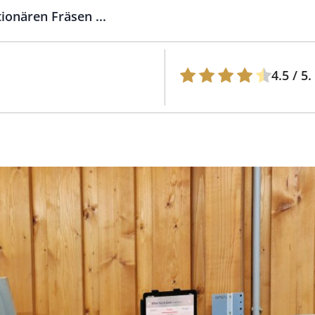
ionären Fräsen ...
4.5
/ 5.