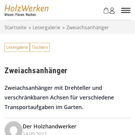
Z
u
m
I
Startseite
»
Lesergalerie
»
Zweiachsanhänger
n
h
a
Lesergalerie
Tischlern
l
t
s
p
Zweiachsanhänger
r
i
Zweiachsanhänger mit Drehteller und
n
g
verschränkbaren Achsen für verschiedene
e
Transportaufgaben im Garten.
n
Der Holzhandwerker
14.09.2023