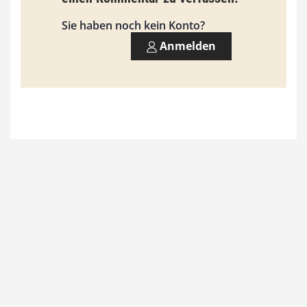
s
9
Sie haben noch kein Konto?
3
Anmelden
,
0
0
€