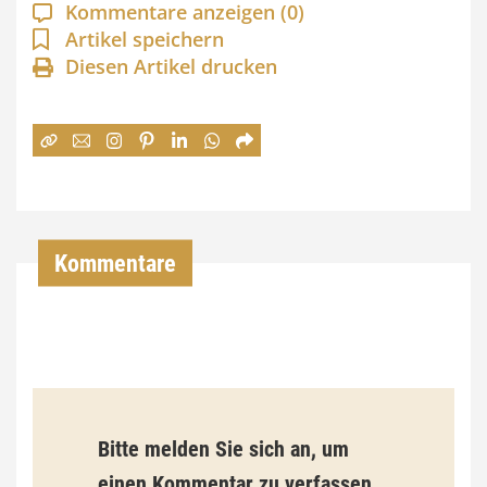
a
Kommentare anzeigen
(0)
n
Artikel speichern
Diesen Artikel drucken
n
e
:
7
4
,
Kommentare
0
0
€
b
Bitte melden Sie sich an, um
i
einen Kommentar zu verfassen.