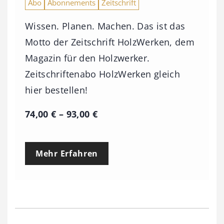
Abo
Abonnements
Zeitschrift
Wissen. Planen. Machen. Das ist das
Motto der Zeitschrift HolzWerken, dem
Magazin für den Holzwerker.
Zeitschriftenabo HolzWerken gleich
hier bestellen!
P
74,00
€
–
93,00
€
r
e
Mehr Erfahren
i
s
s
p