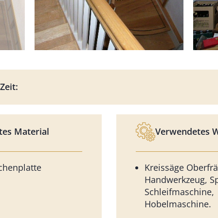
Zeit:
es Material
Verwendetes 
chenplatte
Kreissäge Oberfrä
Handwerkzeug, Spr
Schleifmaschine,
Hobelmaschine.