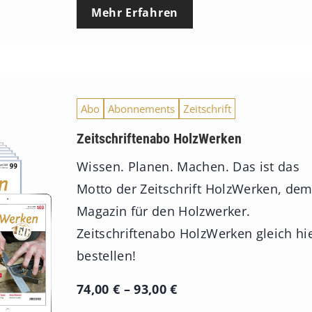
Mehr Erfahren
Abo
Abonnements
Zeitschrift
Zeitschriftenabo HolzWerken
Wissen. Planen. Machen. Das ist das
Motto der Zeitschrift HolzWerken, de
Magazin für den Holzwerker.
Zeitschriftenabo HolzWerken gleich hi
bestellen!
P
74,00
€
–
93,00
€
r