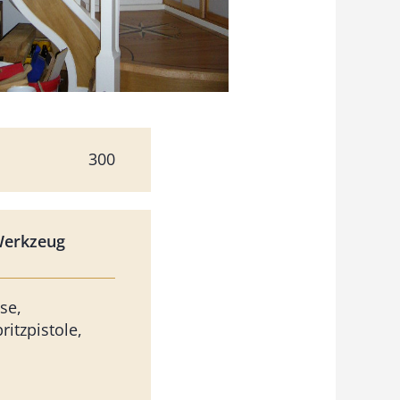
300
Werkzeug
se,
itzpistole,