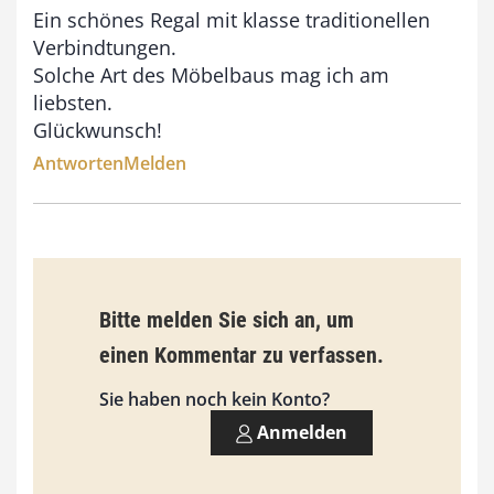
Ein schönes Regal mit klasse traditionellen
b
Verbindtungen.
i
Solche Art des Möbelbaus mag ich am
liebsten.
s
Glückwunsch!
9
Antworten
Melden
3
,
0
0
Bitte melden Sie sich an, um
€
einen Kommentar zu verfassen.
Sie haben noch kein Konto?
Anmelden