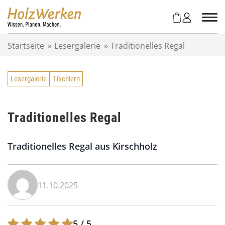
Z
u
m
I
Startseite
»
Lesergalerie
»
Traditionelles Regal
n
h
a
Lesergalerie
Tischlern
l
t
s
p
Traditionelles Regal
r
i
Traditionelles Regal aus Kirschholz
n
g
e
n
11.10.2025
5
/ 5.