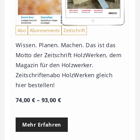
Abo
Abonnements
Zeitschrift
Wissen. Planen. Machen. Das ist das
Motto der Zeitschrift HolzWerken, dem
Magazin für den Holzwerker.
Zeitschriftenabo HolzWerken gleich
hier bestellen!
P
74,00
€
–
93,00
€
r
e
Mehr Erfahren
i
s