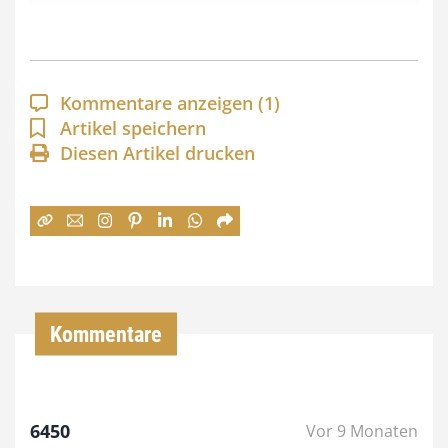
s
p
a
Kommentare anzeigen
(1)
n
Artikel speichern
Diesen Artikel drucken
n
e
:
7
4
,
Kommentare
0
0
6450
Vor 9 Monaten
€