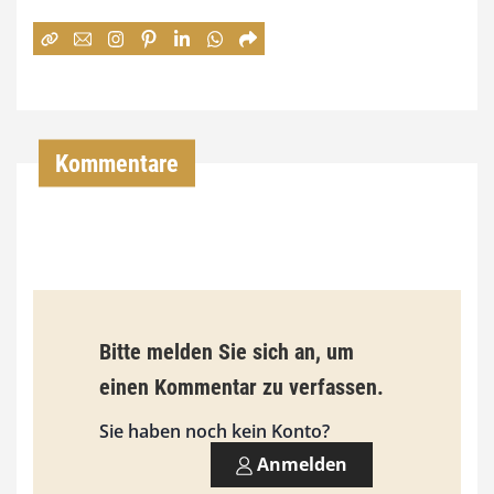
e
:
7
4
,
Kommentare
0
0
€
b
Bitte melden Sie sich an, um
i
einen Kommentar zu verfassen.
s
9
Sie haben noch kein Konto?
3
Anmelden