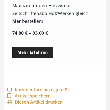
Magazin für den Holzwerker.
Zeitschriftenabo HolzWerken gleich
hier bestellen!
P
74,00
€
–
93,00
€
r
e
Mehr Erfahren
i
s
s
p
a
Kommentare anzeigen
(0)
n
Artikel speichern
Diesen Artikel drucken
n