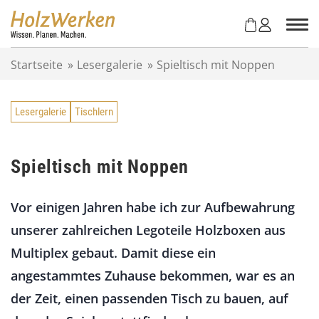
Z
u
m
I
Startseite
»
Lesergalerie
»
Spieltisch mit Noppen
n
h
a
Lesergalerie
Tischlern
l
t
s
p
Spieltisch mit Noppen
r
i
Vor einigen Jahren habe ich zur Aufbewahrung
n
g
unserer zahlreichen Legoteile Holzboxen aus
e
Multiplex gebaut. Damit diese ein
n
angestammtes Zuhause bekommen, war es an
der Zeit, einen passenden Tisch zu bauen, auf