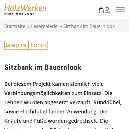
Z
u
m
I
Startseite
»
Lesergalerie
»
Sitzbank im Bauernlook
n
h
a
Lesergalerie
Tischlern
l
t
s
p
Sitzbank im Bauernlook
r
i
Bei diesem Projekt kamen ziemlich viele
n
g
Verbindungsmöglichkeiten zum Einsatz. Die
e
Lehnen wurden abgesetzt verzapft. Runddübel,
n
sowie Flachdübel fanden Anwendung. Die
Knäufe und Füße wurden gedrechselt. Die