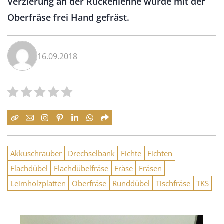
Verzierung an der Rückenlehne wurde mit der
Oberfräse frei Hand gefräst.
16.09.2018
Akkuschrauber
Drechselbank
Fichte
Fichten
Flachdübel
Flachdübelfräse
Fräse
Fräsen
Leimholzplatten
Oberfräse
Runddübel
Tischfräse
TKS