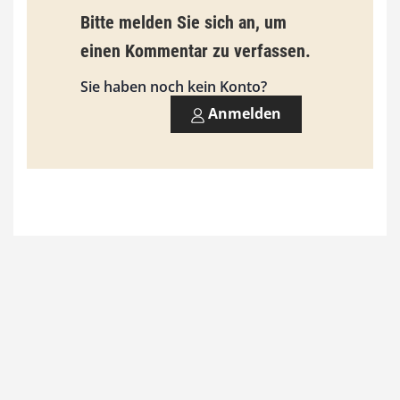
Bitte melden Sie sich an, um
i
einen Kommentar zu verfassen.
s
9
Sie haben noch kein Konto?
3
Anmelden
,
0
0
€