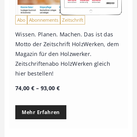
Abo
Abonnements
Zeitschrift
Wissen. Planen. Machen. Das ist das
Motto der Zeitschrift HolzWerken, dem
Magazin für den Holzwerker.
Zeitschriftenabo HolzWerken gleich
hier bestellen!
P
74,00
€
–
93,00
€
r
e
Mehr Erfahren
i
s
s