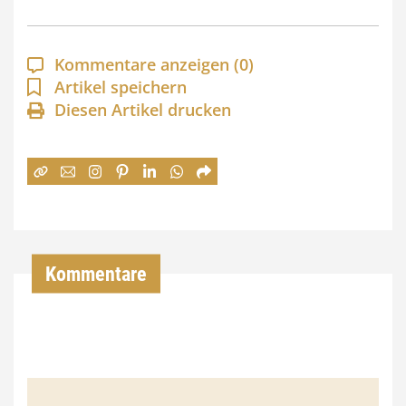
p
a
Kommentare anzeigen
(0)
n
Artikel speichern
Diesen Artikel drucken
n
e
:
7
4
,
Kommentare
0
0
€
b