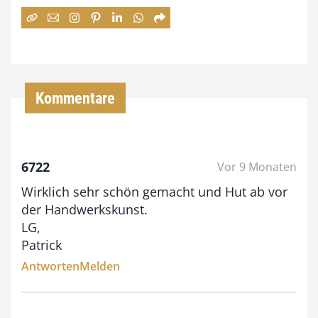
:
7
4
,
Kommentare
0
0
6722
Vor 9 Monaten
€
Wirklich sehr schön gemacht und Hut ab vor
b
der Handwerkskunst.
i
LG,
Patrick
s
Antworten
Melden
9
3
,