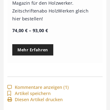
Magazin für den Holzwerker.
Zeitschriftenabo HolzWerken gleich
hier bestellen!
P
74,00
€
–
93,00
€
r
e
Mehr Erfahren
i
s
s
p
a
Kommentare anzeigen
(1)
n
Artikel speichern
Diesen Artikel drucken
n
e