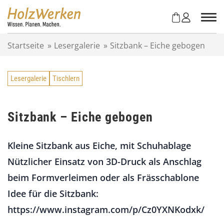
Z
u
m
I
Startseite
»
Lesergalerie
»
Sitzbank – Eiche gebogen
n
h
a
Lesergalerie
Tischlern
l
t
s
p
Sitzbank – Eiche gebogen
r
i
Kleine Sitzbank aus Eiche, mit Schuhablage
n
g
Nützlicher Einsatz von 3D-Druck als Anschlag
e
beim Formverleimen oder als Frässchablone
n
Idee für die Sitzbank:
https://www.instagram.com/p/Cz0YXNKodxk/