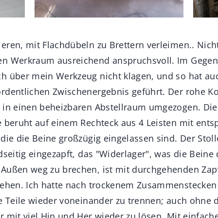
eren, mit Flachdübeln zu Brettern verleimen.. Nicht
en Werkraum ausreichend anspruchsvoll. Im Gegen
h über mein Werkzeug nicht klagen, und so hat au
rdentlichen Zwischenergebnis geführt. Der rohe Ko
 in einen beheizbaren Abstellraum umgezogen. Die
e beruht auf einem Rechteck aus 4 Leisten mit ent
 die die Beine großzügig eingelassen sind. Der Stol
dseitig eingezapft, das "Widerlager", was die Beine
 Außen weg zu brechen, ist mit durchgehenden Zap
rsehen. Ich hatte nach trockenem Zusammenstecken
ie Teile wieder voneinander zu trennen; auch ohne d
r mit viel Hin und Her wieder zu lösen. Mit einfac