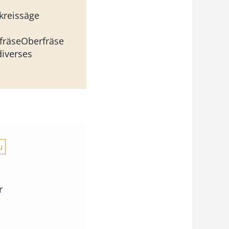
kreissäge
fräseOberfräse
diverses
u
r