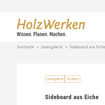
Z
u
m
I
n
h
a
l
t
Startseite
»
Lesergalerie
»
Sideboard aus Eich
s
p
r
i
n
g
Lesergalerie
Tischlern
e
n
Sideboard aus Eiche