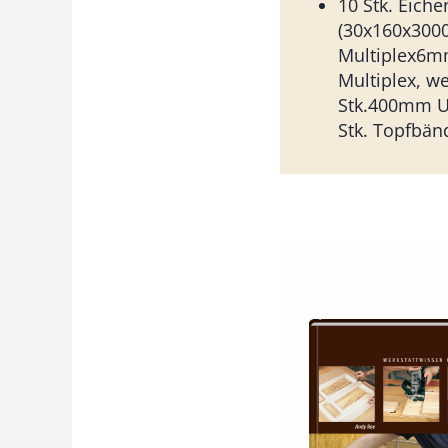
10 Stk. Eich
(30x160x30
Multiplex6m
Multiplex, w
Stk.400mm U
Stk. Topfbän