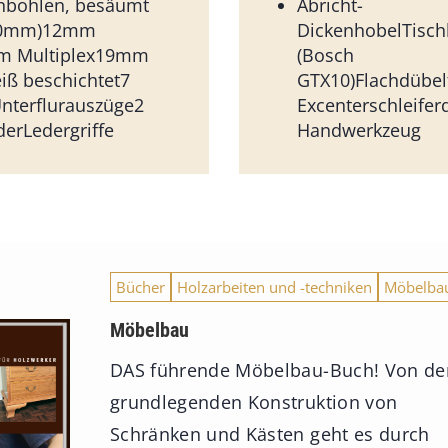
enbohlen, besäumt
Abricht-
00mm)12mm
DickenhobelTisch
m Multiplex19mm
(Bosch
eiß beschichtet7
GTX10)Flachdübel
nterflurauszüge2
Excenterschleifer
derLedergriffe
Handwerkzeug
Bücher
Holzarbeiten und -techniken
Möbelba
Möbelbau
DAS führende Möbelbau-Buch! Von de
grundlegenden Konstruktion von
Schränken und Kästen geht es durch