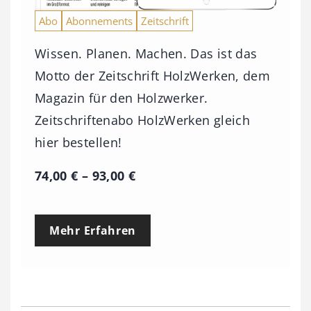
Abo
Abonnements
Zeitschrift
Wissen. Planen. Machen. Das ist das
Motto der Zeitschrift HolzWerken, dem
Magazin für den Holzwerker.
Zeitschriftenabo HolzWerken gleich
hier bestellen!
P
74,00
€
–
93,00
€
r
e
Mehr Erfahren
i
s
s
p