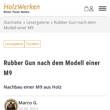
Z
u
m
I
Startseite
»
Lesergalerie
»
Rubber Gun nach dem
n
Modell einer M9
h
a
l
Lesergalerie
Tischlern
t
s
p
r
Rubber Gun nach dem Modell einer
i
M9
n
g
e
Nachbau einer M9 aus Holz
n
Marco G.
20.06.2023