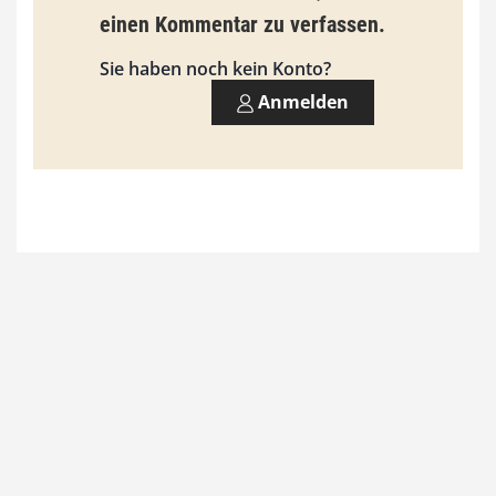
einen Kommentar zu verfassen.
s
9
Sie haben noch kein Konto?
3
Anmelden
,
0
0
€