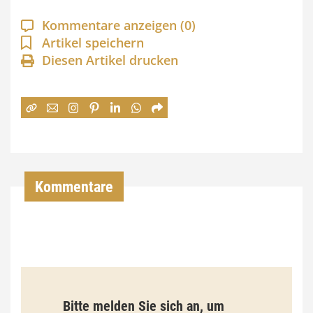
a
Kommentare anzeigen
(0)
n
Artikel speichern
Diesen Artikel drucken
n
e
:
7
4
,
Kommentare
0
0
€
b
Bitte melden Sie sich an, um
i