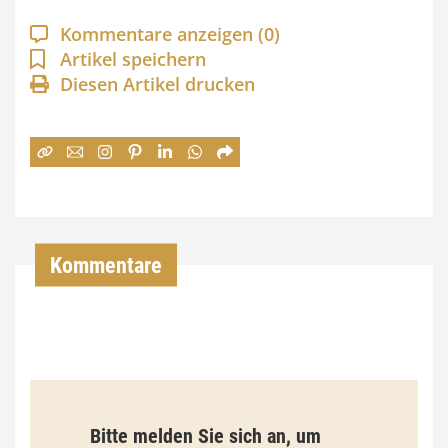
a
Kommentare anzeigen
(0)
n
Artikel speichern
Diesen Artikel drucken
n
e
:
7
4
,
Kommentare
0
0
€
b
Bitte melden Sie sich an, um
i