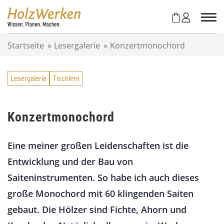
Z
u
m
I
Startseite
»
Lesergalerie
»
Konzertmonochord
n
h
a
Lesergalerie
Tischlern
l
t
s
p
Konzertmonochord
r
i
Eine meiner großen Leidenschaften ist die
n
g
Entwicklung und der Bau von
e
Saiteninstrumenten. So habe ich auch dieses
n
große Monochord mit 60 klingenden Saiten
gebaut. Die Hölzer sind Fichte, Ahorn und