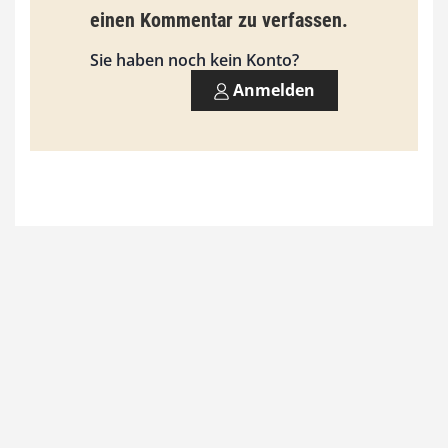
einen Kommentar zu verfassen.
s
9
Sie haben noch kein Konto?
3
Anmelden
,
0
0
€