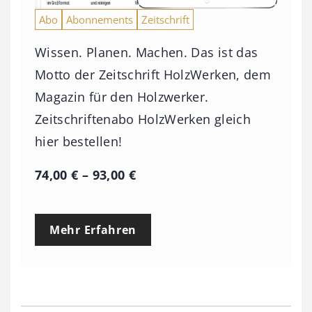
Abo
Abonnements
Zeitschrift
Wissen. Planen. Machen. Das ist das
Motto der Zeitschrift HolzWerken, dem
Magazin für den Holzwerker.
Zeitschriftenabo HolzWerken gleich
hier bestellen!
P
74,00
€
–
93,00
€
r
e
Mehr Erfahren
i
s
s
p