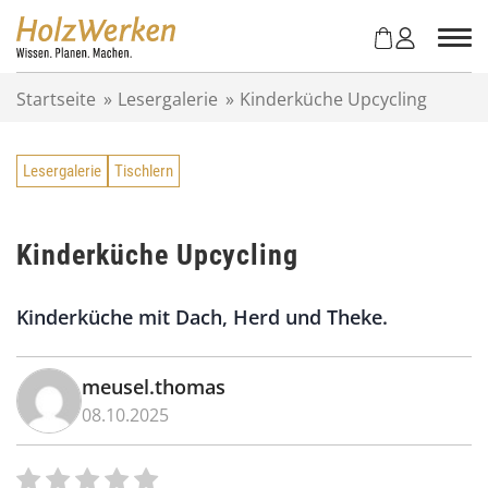
Z
u
m
I
Startseite
»
Lesergalerie
»
Kinderküche Upcycling
n
h
a
Lesergalerie
Tischlern
l
t
s
p
Kinderküche Upcycling
r
i
Kinderküche mit Dach, Herd und Theke.
n
g
e
meusel.thomas
n
08.10.2025