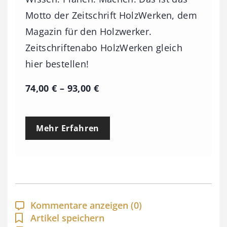
Motto der Zeitschrift HolzWerken, dem
Magazin für den Holzwerker.
Zeitschriftenabo HolzWerken gleich
hier bestellen!
P
74,00
€
–
93,00
€
r
e
Mehr Erfahren
i
s
s
p
a
Kommentare anzeigen
(0)
n
Artikel speichern