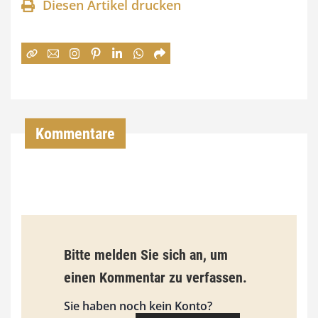
Diesen Artikel drucken
n
e
:
7
4
,
Kommentare
0
0
€
b
Bitte melden Sie sich an, um
i
einen Kommentar zu verfassen.
s
9
Sie haben noch kein Konto?