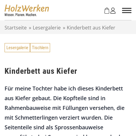
Z
u
m
I
Startseite
»
Lesergalerie
»
Kinderbett aus Kiefer
n
h
a
Lesergalerie
Tischlern
l
t
s
p
Kinderbett aus Kiefer
r
i
Für meine Tochter habe ich dieses Kinderbett
n
g
aus Kiefer gebaut. Die Kopfteile sind in
e
Rahmenbauweise mit Füllungen versehen, die
n
mit Schmetterlingen verziert wurden. Die
Seitenteile sind als Sprossenbauweise