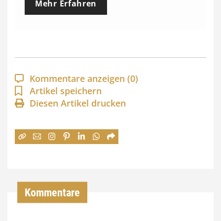
Mehr Erfahren
i
s
s
p
a
Kommentare anzeigen
(0)
n
Artikel speichern
Diesen Artikel drucken
n
e
:
7
4
,
Kommentare
0
0