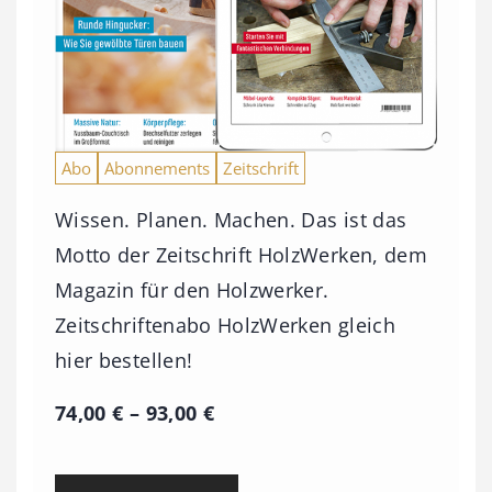
Abo
Abonnements
Zeitschrift
Wissen. Planen. Machen. Das ist das
Motto der Zeitschrift HolzWerken, dem
Magazin für den Holzwerker.
Zeitschriftenabo HolzWerken gleich
hier bestellen!
P
74,00
€
–
93,00
€
r
e