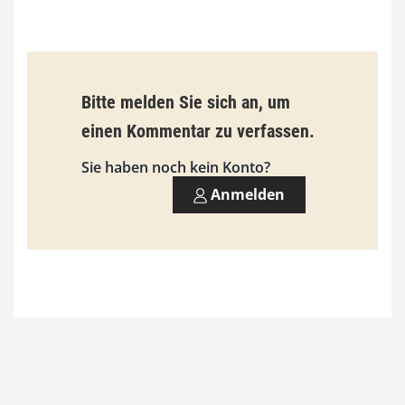
€
b
Bitte melden Sie sich an, um
i
einen Kommentar zu verfassen.
s
9
Sie haben noch kein Konto?
3
Anmelden
,
0
0
€